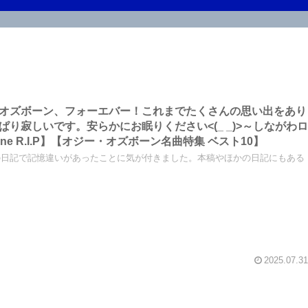
・オズボーン、フォーエバー！これまでたくさんの思い出をあり
り寂しいです。安らかにお眠りください<(_ _)>～しながわ
ックラジオ【Ozzy Osbourne R.I.P】【オジー・オズボーン名曲特集 ベスト10】
の日記で記憶違いがあったことに気が付きました。本稿やほかの日記にもある
2025.07.31