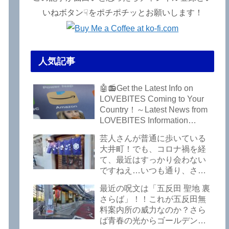
いねボタン☟をポチポチッとお願いします！
人気記事
🤖📻Get the Latest Info on
LOVEBITES Coming to Your
Country！～Latest News from
LOVEBITES Information
Bureau – Tokyo Branch
芸人さんが普通に歩いている
大井町！でも、コロナ禍を経
て、最近はすっかり会わない
ですねえ…いつも通り、さぼ
って激シブ「こいさご」で昼
最近の呪文は「五反田 聖地 裏
から飲んできました。私以外
さらば」！！これが五反田無
にもLOVEBITESファンが数名
料案内所の威力なのか？さら
いるようですよ笑
ば青春の光からゴールデンウ