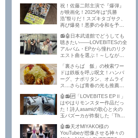
イークの極上グルメ情報が届
祝！佐藤二郎主演で『爆弾』
いた！激安の肉の刺し盛りが
が映画化！2025年は“呉勝
美味い！酒もぶっちぎりで安
浩”祭りだ！スズキタゴサク、
い！本格焼鳥 五反田「富士
再び爆発！悪夢の令和を予言
屋」がオープンから３カ月で
したような『法廷占拠 爆弾
ごった返しているぞ！【さら
📻🤖日本武道館でどうしても
２』が不気味な存在感で他を
ば青春の光 五反田 グルメ】
聴きたい――LOVEBITESの全
圧倒した！異形の家族小説
アルバム・EPから憧れのリク
『Q』も文句なしだぞ！～
エスト曲を選ぶ！～しながわ
2025年版「このミステリーが
ロックラジオ【LOVEBITES
すごい！」
「裏さらば 飯」の検索ワー
武道館】【ラブバイツ 武道
ドは鉄板を呼ぶ呪文！ハンバ
館】【LOVEBITES 武道館 セ
ーグ、ナポリタン、オムライ
トリ】【LOVEBITES リクエ
ス…さらば青春の光も推薦！
スト曲】【LOVEBITES
五反田の「雪月花」で５食限
Inspire】【LOVEBITES Under
🤖📻🆙「LOVEBITES EPⅡ」
定のお子様ランチを食ってき
The Red Sky】【LOVEBITES
はやはりモンスター作品だっ
たよ！【さらば青春の光 五反
Epilogue】【LOVEBITES
た！詩人asamiの歌心と火の
田 グルメ】
Today Is The Day】
玉バズーカが炸裂した「The
【LOVEBITES Dystopia
Bell In The Jail」は涙腺決壊も
Symphony】【LOVEBITES
🤖📻天才MIYAKO様の
のだぞ！～しながわロックラ
My Orion】【LOVEBITES
YouTubeが想像させる神々の
ジオ【追記あり】