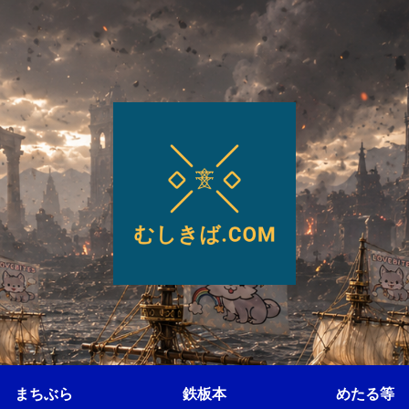
まちぶら
鉄板本
めたる等