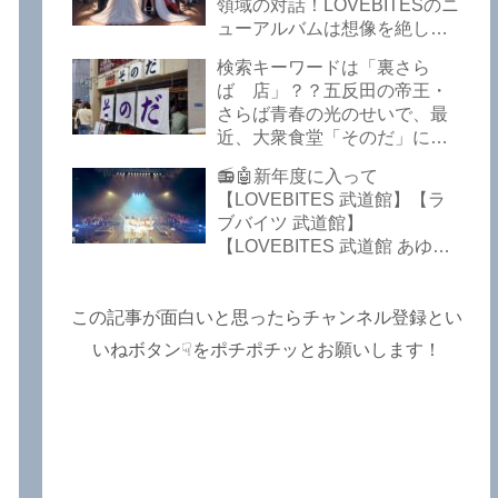
Lost In The Garden】
領域の対話！LOVEBITESのニ
【LOVEBITES The Bell In
ューアルバムは想像を絶して
The Jail】【LOVEBITES Out
凄くなる！！このほか、火の
検索キーワードは「裏さら
Of Control】【LOVEBITES
玉てやんでい、D-A-Dの新
ば 店」？？五反田の帝王・
The Eve Of Change】
曲、ブルース・ディッキンソ
さらば青春の光のせいで、最
ン情報などです～しながわロ
近、大衆食堂「そのだ」に入
ックラジオ【追記複数あり】
れなくなっているので困った
📻🤖新年度に入って
よ…【さらば青春の光 五反田
【LOVEBITES 武道館】【ラ
グルメ】
ブバイツ 武道館】
【LOVEBITES 武道館 あゆ
み】【LOVEBITES 2025 セト
リ】【ラブバイツ ライブ
2025 セトリ】【LOVEBITES
この記事が面白いと思ったらチャンネル登録とい
海外の反応】あたりがトレン
いねボタン☟をポチポチッとお願いします！
ドキーワードのようです。
ETERNAL PHENOMENON
TOURでは、海外のファンの
姿がたくさん見られました
よ！～しながわロックラジオ
【追記あり】