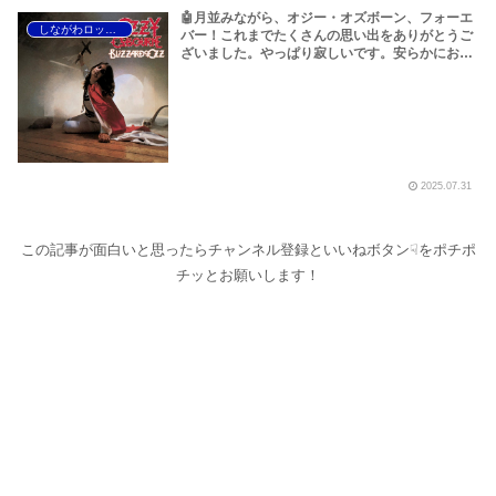
🤖月並みながら、オジー・オズボーン、フォーエ
しながわロックラジオ
バー！これまでたくさんの思い出をありがとうご
ざいました。やっぱり寂しいです。安らかにお眠
りください<(_ _)>～しながわロックラジオ
【Ozzy Osbourne R.I.P】【オジー・オズボーン
名曲特集 ベスト10】
2025.07.31
この記事が面白いと思ったらチャンネル登録といいねボタン☟をポチポ
チッとお願いします！