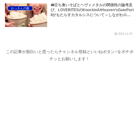
📻立ち食いそばとヘヴィメタルの関係性の論考及
おっさんの飯
び、LOVEBITESのKnockinAtHeaven’sGatePart
IIがもたらすカタルシスについて～しながわロッ
クラジオ＆おらの立ち食いそば、略して「おらそ
ば」大和屋＆六文そば編【LOVEBITES ライブ感
想】
2023.11.25
この記事が面白いと思ったらチャンネル登録といいねボタン☟をポチポ
チッとお願いします！