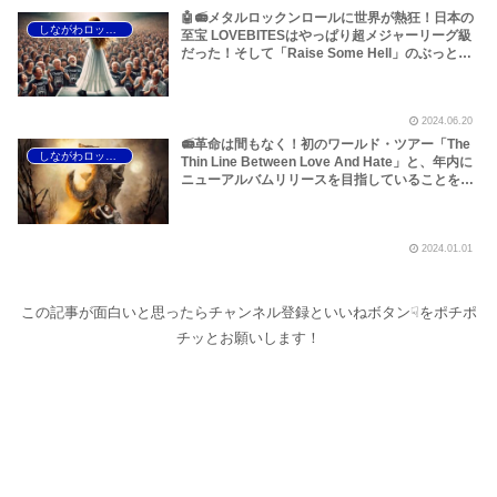
🤖📻メタルロックンロールに世界が熱狂！日本の
しながわロックラジオ
至宝 LOVEBITESはやっぱり超メジャーリーグ級
だった！そして「Raise Some Hell」のぶっとい
ベースが伝える「LOVEBITES EPⅡ」の想像もつ
かない角度から来る大感動の予感！（この予想は
当たり！！）～しながわロックラジオ
2024.06.20
【LOVEBITES 海外の反応】【LOVEBITES 海外
人気】
📻革命は間もなく！初のワールド・ツアー「The
しながわロックラジオ
Thin Line Between Love And Hate」と、年内に
ニューアルバムリリースを目指していることを発
表！LOVEBITESの皆様、2024年の大いなる飛躍
を期待しております！～しながわロックラジオ
2024.01.01
この記事が面白いと思ったらチャンネル登録といいねボタン☟をポチポ
チッとお願いします！