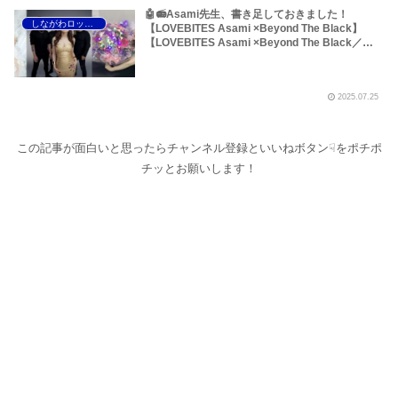
🤖📻Asami先生、書き足しておきました！
しながわロックラジオ
【LOVEBITES Asami ×Beyond The Black】
【LOVEBITES Asami ×Beyond The Black／
Jennifer Haben 】【ラブバイツ Asami×ビヨン
ド・ザ・ブラック ／ジェニファー・ハーベン】
【LOVEBITES ニューアルバム】【ラブバイツ ニ
2025.07.25
ューアルバム】【LOVEBITES 渋谷】【Lana
Lane／Neptune Blue】【Beyond The Black／
Jennifer Haben】【Scardust／My Haven】
【Scardust／Noa Gruman】【Halestorm ／
この記事が面白いと思ったらチャンネル登録といいねボタン☟をポチポ
Darkness Always Wins】…女性ヴォーカリスト
チッとお願いします！
特集です～しながわロックラジオ（※Scardustに
ついて追記あり）