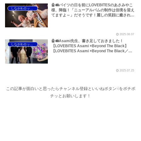
🤖📻バイツの日を前にLOVEBITESのあさみやこ
しながわロックラジオ
様、降臨！「ニューアルバムの制作は佳境を迎え
てますよ～」だそうです！麗しの笑顔に癒されて
しまいましょう！【LOVEBITES ニューアルバ
ム】【ラブバイツ ニューアルバム】
【LOVEBITES バイツの日】【Scardut ニューア
2025.08.07
ルバム】【Scardut アルバム・レビュー】
【Scardut Souls】【Ozzy Osbourne R.I.P】
🤖📻Asami先生、書き足しておきました！
しながわロックラジオ
【Michael Schenker Don’t Sell Your Souls】
【LOVEBITES Asami ×Beyond The Black】
etc……【大幅加筆あり】～しながわロックラジ
【LOVEBITES Asami ×Beyond The Black／
オ
Jennifer Haben 】【ラブバイツ Asami×ビヨン
ド・ザ・ブラック ／ジェニファー・ハーベン】
【LOVEBITES ニューアルバム】【ラブバイツ ニ
2025.07.25
ューアルバム】【LOVEBITES 渋谷】【Lana
Lane／Neptune Blue】【Beyond The Black／
Jennifer Haben】【Scardust／My Haven】
【Scardust／Noa Gruman】【Halestorm ／
この記事が面白いと思ったらチャンネル登録といいねボタン☟をポチポ
Darkness Always Wins】…女性ヴォーカリスト
チッとお願いします！
特集です～しながわロックラジオ（※Scardustに
ついて追記あり）