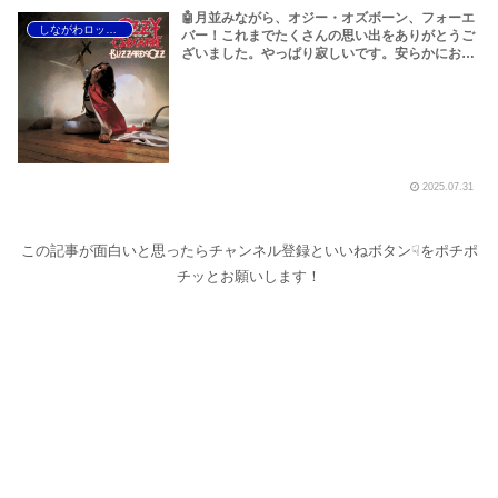
🤖月並みながら、オジー・オズボーン、フォーエ
しながわロックラジオ
バー！これまでたくさんの思い出をありがとうご
ざいました。やっぱり寂しいです。安らかにお眠
りください<(_ _)>～しながわロックラジオ
【Ozzy Osbourne R.I.P】【オジー・オズボーン
名曲特集 ベスト10】
2025.07.31
この記事が面白いと思ったらチャンネル登録といいねボタン☟をポチポ
チッとお願いします！