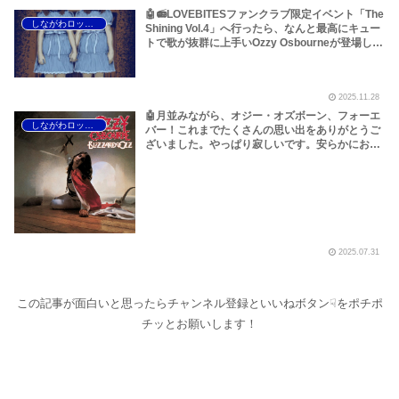
🤖📻LOVEBITESファンクラブ限定イベント「The
しながわロックラジオ
Shining Vol.4」へ行ったら、なんと最高にキュー
トで歌が抜群に上手いOzzy Osbourneが登場した
よ！そして、大航海の始まり！キャプテン・エイ
ハブもびっくりの「Outstanding Power」のジャ
ケットだけでトキメキがもう止まりません！～し
2025.11.28
ながわロックラジオ【LOVEBITES Outstanding
Power】【LOVEBITES The Shining VOL.4】
🤖月並みながら、オジー・オズボーン、フォーエ
しながわロックラジオ
【LOVEBITES Crazy Train 歌詞】【LOVEBITES
バー！これまでたくさんの思い出をありがとうご
Soul Defender】【LOVEBITES Winds Of
ざいました。やっぱり寂しいです。安らかにお眠
Transylvania】【LOVEBITES Shadowmaker】
りください<(_ _)>～しながわロックラジオ
【LOVEBITES Golden Destination】
【Ozzy Osbourne R.I.P】【オジー・オズボーン
【LOVEBITES Holy War】【LOVEBITES
名曲特集 ベスト10】
Unchained】【LOVEBITES Crazy Train】
2025.07.31
この記事が面白いと思ったらチャンネル登録といいねボタン☟をポチポ
チッとお願いします！