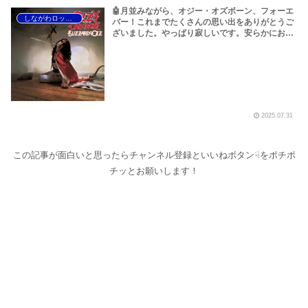
🤖月並みながら、オジー・オズボーン、フォーエ
しながわロックラジオ
バー！これまでたくさんの思い出をありがとうご
ざいました。やっぱり寂しいです。安らかにお眠
りください<(_ _)>～しながわロックラジオ
【Ozzy Osbourne R.I.P】【オジー・オズボーン
名曲特集 ベスト10】
2025.07.31
この記事が面白いと思ったらチャンネル登録といいねボタン☟をポチポ
チッとお願いします！