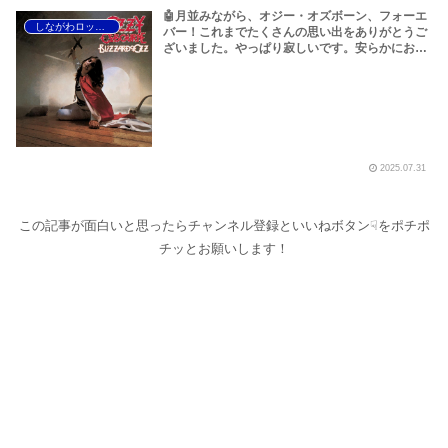
🤖月並みながら、オジー・オズボーン、フォーエ
しながわロックラジオ
バー！これまでたくさんの思い出をありがとうご
ざいました。やっぱり寂しいです。安らかにお眠
りください<(_ _)>～しながわロックラジオ
【Ozzy Osbourne R.I.P】【オジー・オズボーン
名曲特集 ベスト10】
2025.07.31
この記事が面白いと思ったらチャンネル登録といいねボタン☟をポチポ
チッとお願いします！