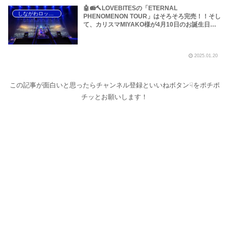
🤖📻🔨LOVEBITESの「ETERNAL
しながわロックラジオ
PHENOMENON TOUR」はそろそろ完売！！そし
て、カリスマMIYAKO様が4月10日のお誕生日に
「BLOOMING NOTES 2025」で舞い降りる！さ
らに、はるぴーの「360°viewDrumming!」など
についてです～しながわロックラジオ【大幅追
2025.01.20
記・修正あり】
この記事が面白いと思ったらチャンネル登録といいねボタン☟をポチポ
チッとお願いします！