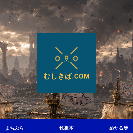
まちぶら
鉄板本
めたる等