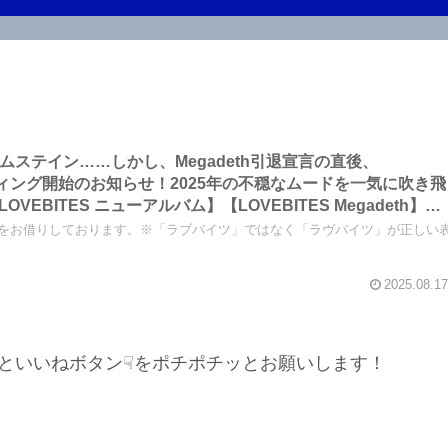
・ムステイン……しかし、Megadeth引退宣言の直後、
ーディング開始のお知らせ！2025年の不穏なムードを一気に吹き飛
EBITES ニューアルバム】【LOVEBITES Megadeth】
i ブルーマングループ】【Megadeth 引退】～しながわロックラジ
お写真をお借りしております。※「ラブバイツ」ではなく「ラヴバイツ」が正しい
2025.08.17
といいねボタン☟をポチポチッとお願いします！