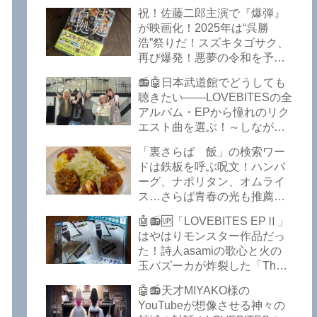
イークの極上グルメ情報が届
祝！佐藤二郎主演で『爆弾』
いた！激安の肉の刺し盛りが
が映画化！2025年は“呉勝
美味い！酒もぶっちぎりで安
浩”祭りだ！スズキタゴサク、
い！本格焼鳥 五反田「富士
再び爆発！悪夢の令和を予言
屋」がオープンから３カ月で
したような『法廷占拠 爆弾
ごった返しているぞ！【さら
📻🤖日本武道館でどうしても
２』が不気味な存在感で他を
ば青春の光 五反田 グルメ】
聴きたい――LOVEBITESの全
圧倒した！異形の家族小説
アルバム・EPから憧れのリク
『Q』も文句なしだぞ！～
エスト曲を選ぶ！～しながわ
2025年版「このミステリーが
ロックラジオ【LOVEBITES
すごい！」
「裏さらば 飯」の検索ワー
武道館】【ラブバイツ 武道
ドは鉄板を呼ぶ呪文！ハンバ
館】【LOVEBITES 武道館 セ
ーグ、ナポリタン、オムライ
トリ】【LOVEBITES リクエ
ス…さらば青春の光も推薦！
スト曲】【LOVEBITES
五反田の「雪月花」で５食限
Inspire】【LOVEBITES Under
🤖📻🆙「LOVEBITES EPⅡ」
定のお子様ランチを食ってき
The Red Sky】【LOVEBITES
はやはりモンスター作品だっ
たよ！【さらば青春の光 五反
Epilogue】【LOVEBITES
た！詩人asamiの歌心と火の
田 グルメ】
Today Is The Day】
玉バズーカが炸裂した「The
【LOVEBITES Dystopia
Bell In The Jail」は涙腺決壊も
Symphony】【LOVEBITES
🤖📻天才MIYAKO様の
のだぞ！～しながわロックラ
My Orion】【LOVEBITES
YouTubeが想像させる神々の
ジオ【追記あり】