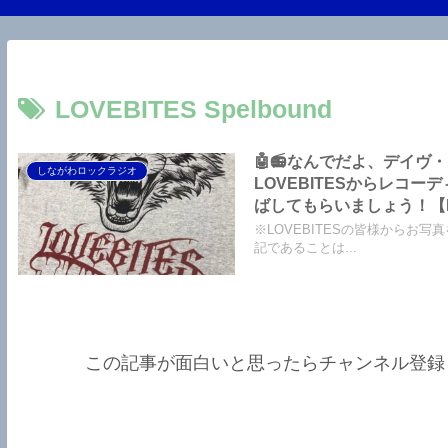
LOVEBITES Spelbound
🤖📻なんでだよ、デイヴ
しながわロックラジオ
LOVEBITESからレコ
ばしてもらいましょう！【LOV
【LOVEBITES Asam
※LOVEBITESの皆様から
記であることは...
この記事が面白いと思ったらチャンネル登録