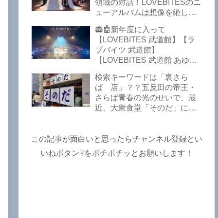
Lost In The Garden】
領域の対話！LOVEBITESのニ
【LOVEBITES The Bell In
ューアルバムは想像を絶して
The Jail】【LOVEBITES Out
凄くなる！！このほか、火の
📻🤖新年度に入って
Of Control】【LOVEBITES
玉てやんでい、D-A-Dの新
【LOVEBITES 武道館】【ラ
The Eve Of Change】
曲、ブルース・ディッキンソ
ブバイツ 武道館】
ン情報などです～しながわロ
【LOVEBITES 武道館 あゆ
ックラジオ【追記複数あり】
み】【LOVEBITES 2025 セト
検索キーワードは「裏さら
リ】【ラブバイツ ライブ
ば 店」？？五反田の帝王・
2025 セトリ】【LOVEBITES
さらば青春の光のせいで、最
海外の反応】あたりがトレン
近、大衆食堂「そのだ」に入
ドキーワードのようです。
れなくなっているので困った
ETERNAL PHENOMENON
よ…【さらば青春の光 五反田
TOURでは、海外のファンの
グルメ】
この記事が面白いと思ったらチャンネル登録とい
姿がたくさん見られました
よ！～しながわロックラジオ
いねボタン☟をポチポチッとお願いします！
【追記あり】