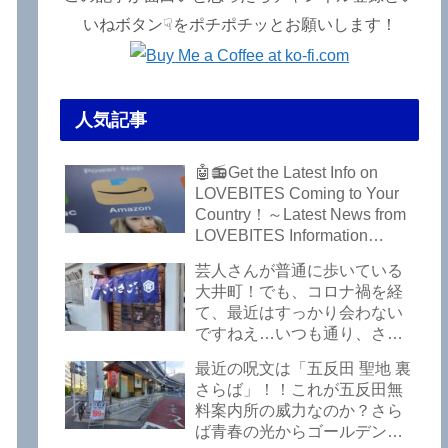
いねボタン☟をポチポチッとお願いします！
人気記事
🤖📻Get the Latest Info on
LOVEBITES Coming to Your
Country！～Latest News from
LOVEBITES Information
Bureau – Tokyo Branch
芸人さんが普通に歩いている
大井町！でも、コロナ禍を経
て、最近はすっかり会わない
ですねえ…いつも通り、さぼ
って激シブ「こいさご」で昼
最近の呪文は「五反田 聖地 裏
から飲んできました。私以外
さらば」！！これが五反田無
にもLOVEBITESファンが数名
料案内所の威力なのか？さら
いるようですよ笑
ば青春の光からゴールデンウ