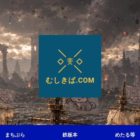
まちぶら
鉄板本
めたる等