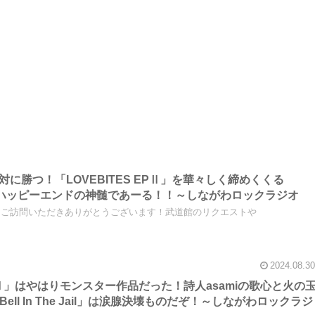
は絶対に勝つ！「LOVEBITES EPⅡ」を華々しく締めくくる
am」はハッピーエンドの神髄であーる！！～しながわロックラジオ
、ご訪問いただきありがとうございます！武道館のリクエストや
2024.08.30
S EPⅡ」はやはりモンスター作品だった！詩人asamiの歌心と火の
ell In The Jail」は涙腺決壊ものだぞ！～しながわロックラジ