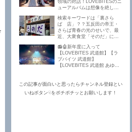
Lost In The Garden】
領域の対話！LOVEBITESのニ
【LOVEBITES The Bell In
ューアルバムは想像を絶して
The Jail】【LOVEBITES Out
凄くなる！！このほか、火の
検索キーワードは「裏さら
Of Control】【LOVEBITES
玉てやんでい、D-A-Dの新
ば 店」？？五反田の帝王・
The Eve Of Change】
曲、ブルース・ディッキンソ
さらば青春の光のせいで、最
ド
ン情報などです～しながわロ
近、大衆食堂「そのだ」に入
ックラジオ【追記複数あり】
れなくなっているので困った
📻🤖新年度に入って
よ…【さらば青春の光 五反田
【LOVEBITES 武道館】【ラ
グルメ】
ブバイツ 武道館】
【LOVEBITES 武道館 あゆ
み】【LOVEBITES 2025 セト
リ】【ラブバイツ ライブ
2025 セトリ】【LOVEBITES
この記事が面白いと思ったらチャンネル登録とい
海外の反応】あたりがトレン
いねボタン☟をポチポチッとお願いします！
ドキーワードのようです。
ETERNAL PHENOMENON
TOURでは、海外のファンの
姿がたくさん見られました
よ！～しながわロックラジオ
【追記あり】