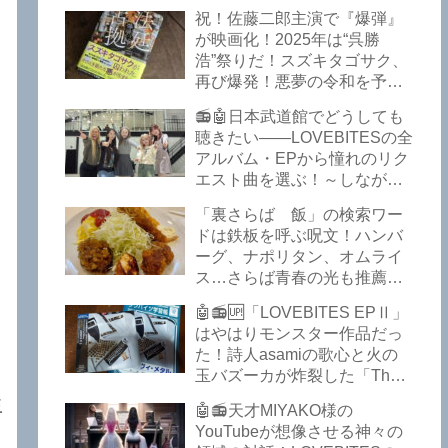
イークの極上グルメ情報が届
祝！佐藤二郎主演で『爆弾』
いた！激安の肉の刺し盛りが
が映画化！2025年は“呉勝
美味い！酒もぶっちぎりで安
浩”祭りだ！スズキタゴサク、
い！本格焼鳥 五反田「富士
再び爆発！悪夢の令和を予言
屋」がオープンから３カ月で
したような『法廷占拠 爆弾
ごった返しているぞ！【さら
📻🤖日本武道館でどうしても
２』が不気味な存在感で他を
ば青春の光 五反田 グルメ】
聴きたい――LOVEBITESの全
圧倒した！異形の家族小説
アルバム・EPから憧れのリク
『Q』も文句なしだぞ！～
エスト曲を選ぶ！～しながわ
2025年版「このミステリーが
ロックラジオ【LOVEBITES
すごい！」
「裏さらば 飯」の検索ワー
武道館】【ラブバイツ 武道
ドは鉄板を呼ぶ呪文！ハンバ
館】【LOVEBITES 武道館 セ
ーグ、ナポリタン、オムライ
トリ】【LOVEBITES リクエ
ス…さらば青春の光も推薦！
スト曲】【LOVEBITES
五反田の「雪月花」で５食限
Inspire】【LOVEBITES Under
🤖📻🆙「LOVEBITES EPⅡ」
定のお子様ランチを食ってき
The Red Sky】【LOVEBITES
はやはりモンスター作品だっ
たよ！【さらば青春の光 五反
Epilogue】【LOVEBITES
た！詩人asamiの歌心と火の
田 グルメ】
Today Is The Day】
玉バズーカが炸裂した「The
【LOVEBITES Dystopia
Bell In The Jail」は涙腺決壊も
玉
Symphony】【LOVEBITES
🤖📻天才MIYAKO様の
のだぞ！～しながわロックラ
My Orion】【LOVEBITES
YouTubeが想像させる神々の
ジオ【追記あり】