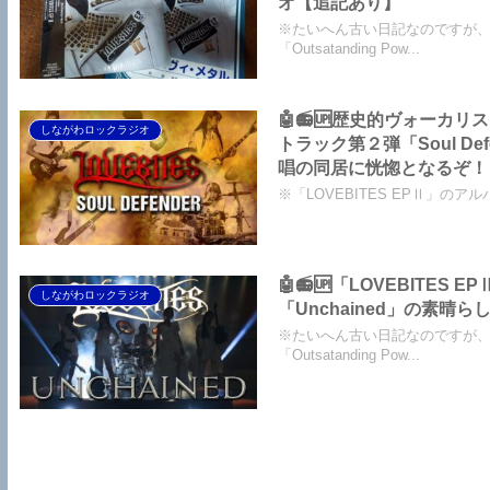
オ【追記あり】
※たいへん古い日記なのですが
「Outsatanding Pow...
🤖📻🆙歴史的ヴォーカリ
しながわロックラジオ
トラック第２弾「Soul 
唱の同居に恍惚となるぞ！
※「LOVEBITES EPⅡ」のアルバ
🤖📻🆙「LOVEBIT
しながわロックラジオ
「Unchained」の素
※たいへん古い日記なのですが
「Outsatanding Pow...