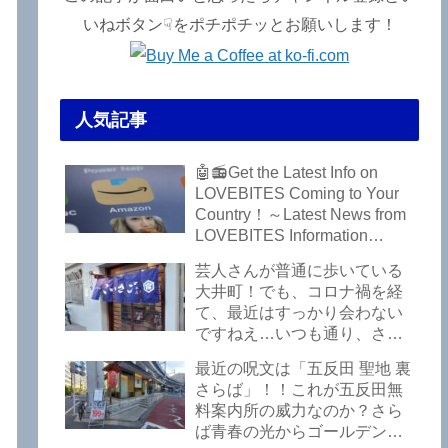
いねボタン☟をポチポチッとお願いします！
人気記事
🤖📻Get the Latest Info on
LOVEBITES Coming to Your
Country！～Latest News from
LOVEBITES Information
Bureau – Tokyo Branch
芸人さんが普通に歩いている
大井町！でも、コロナ禍を経
て、最近はすっかり会わない
ですねえ…いつも通り、さぼ
って激シブ「こいさご」で昼
最近の呪文は「五反田 聖地 裏
から飲んできました。私以外
さらば」！！これが五反田無
にもLOVEBITESファンが数名
料案内所の威力なのか？さら
いるようですよ笑
ば青春の光からゴールデンウ