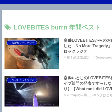
LOVEBITES burrn 年間ベスト
🤖📻LOVEBITES
しながわロックラジオ
した「No More Tra
ロックラジオ
※祝！武道館決定！「Someone'
🤖📻いとしのLOVEBI
しながわロックラジオ
イブ部門の発表です～しな
り】【What rank did LOVEB
2024 for the Album and L
※2025年の年間ランキングはこちら☟