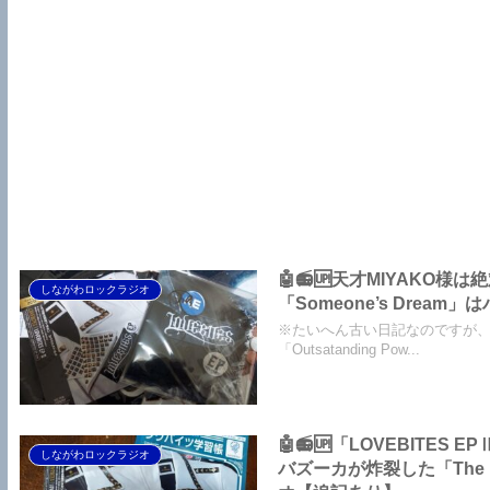
🤖📻🆙天才MIYAKO様
しながわロックラジオ
「Someone’s Dre
※たいへん古い日記なのですが
「Outsatanding Pow...
🤖📻🆙「LOVEBITE
しながわロックラジオ
バズーカが炸裂した「The B