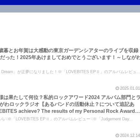
からのお歳暮とお年賀は大感動の東京ガーデンシアターのライブを収録
gedy」だった！2025年あけましておめでとうございます！～しなが
s Dream」が正夢になりました！※「LOVEBITES EPⅡ」のアルバムレビュ..
2025.01.01
TES様は果たして何位？私的ロックアワード2024 アルバム部門と
がわロックラジオ【あるバンドの活動休止？について追記あ
ITES achieve? The results of my Personal Rock Awards
ive Performance categories are here!】
※「LOVEBITES EPⅡ」のアルバムレビュー☟※「Judgement Day...
2024.12.14