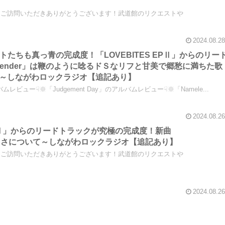
、ご訪問いただきありがとうございます！武道館のリクエストや
2024.08.28
ストたちも真っ青の完成度！「LOVEBITES EPⅡ」からのリー
Defender」は鞭のように唸るドＳなリフと甘美で郷愁に満ちた歌
～しながわロックラジオ【追記あり】
ムレビュー☟※「Judgement Day」のアルバムレビュー☟※「Namele...
2024.08.26
ES EPⅡ」からのリードトラックが究極の完成度！新曲
晴らしさについて～しながわロックラジオ【追記あり】
、ご訪問いただきありがとうございます！武道館のリクエストや
2024.08.26