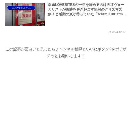
🤖📻LOVEBITESの一年を締めるのは天才ヴォー
しながわロックラジオ
カリストが奇跡を巻き起こす恒例のクリスマス
祭！ど感動の嵐が待っていた「Asami Christmas
Live 2024」へ行って参りました！～しながわロ
ックラジオ
2024.12.17
この記事が面白いと思ったらチャンネル登録といいねボタン☟をポチポ
チッとお願いします！