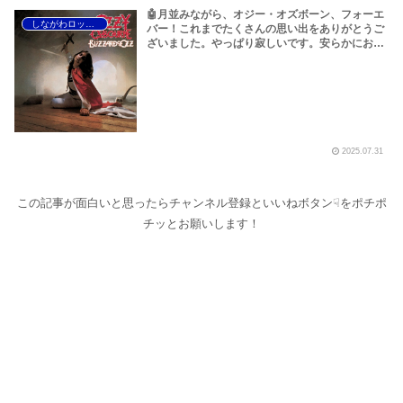
🤖月並みながら、オジー・オズボーン、フォーエ
しながわロックラジオ
バー！これまでたくさんの思い出をありがとうご
ざいました。やっぱり寂しいです。安らかにお眠
りください<(_ _)>～しながわロックラジオ
【Ozzy Osbourne R.I.P】【オジー・オズボーン
名曲特集 ベスト10】
2025.07.31
この記事が面白いと思ったらチャンネル登録といいねボタン☟をポチポ
チッとお願いします！