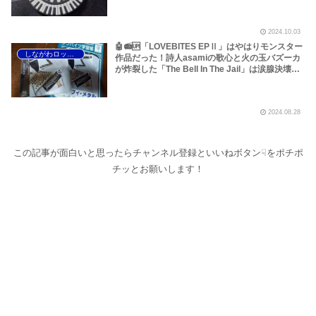
誕生していたようです！A Day With MIYAKO＆
Haruna＆FAMIのRhythm Section Seminarにつ
2024.10.03
いてです～しながわロックラジオ【追記・大幅改
稿あり】
🤖📻🆙「LOVEBITES EPⅡ」はやはりモンスター
しながわロックラジオ
作品だった！詩人asamiの歌心と火の玉バズーカ
が炸裂した「The Bell In The Jail」は涙腺決壊も
のだぞ！～しながわロックラジオ【追記あり】
2024.08.28
この記事が面白いと思ったらチャンネル登録といいねボタン☟をポチポ
チッとお願いします！