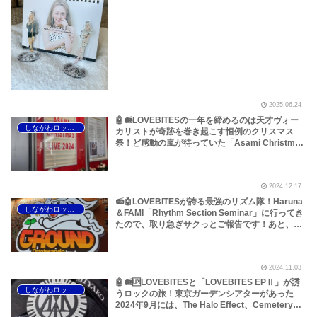
話などです【LOVEBITES Lost In The Garden】
【LOVEBITES Liar】【LOVEBITES Today Is The
Day】【Angra 来日公演】【Helloween This Is
Tokyo】【Y＆T Midnight In Tokyo】【Last
Autumn’s Dream Again And Again】……etc～
しながわロックラジオ
2025.06.24
🤖📻LOVEBITESの一年を締めるのは天才ヴォー
しながわロックラジオ
カリストが奇跡を巻き起こす恒例のクリスマス
祭！ど感動の嵐が待っていた「Asami Christmas
Live 2024」へ行って参りました！～しながわロ
ックラジオ
2024.12.17
📻🤖LOVEBITESが誇る最強のリズム隊！Haruna
しながわロックラジオ
＆FAMI「Rhythm Section Seminar」に行ってき
たので、取り急ぎサクっとご報告です！あと、
LOVEBITESの作品リリース日・お誕生日など
「今日はなんの日？」情報をまとめておきまし
た！～しながわロックラジオ
2024.11.03
🤖📻🆙LOVEBITESと「LOVEBITES EPⅡ」が誘
しながわロックラジオ
うロックの旅！東京ガーデンシアターがあった
2024年9月には、The Halo Effect、Cemetery
Skyline、D-A-D、Quireboysほか、数々の名曲が