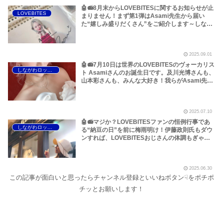
🤖📻8月末からLOVEBITESに関するお知らせが止
LOVEBITES
まりません！まず第1弾はAsami先生から届い
た“嬉しみ盛りだくさん”をご紹介します～しなが
わロックラジオ【LOVEBITES Asami Christmas
Live 2025】【LOVEBITES The Shining VOL.4】
2025.09.01
🤖📻7月10日は世界のLOVEBITESのヴォーカリス
しながわロックラジオ
ト Asamiさんのお誕生日です。及川光博さんも、
山本彩さんも、みんな大好き！我らがAsami先
生、本当におめでとうございます！いつもありが
とうございます！～しながわロックラジオ
【LOVEBITES Asami birthday】【ラブバイツ
2025.07.10
Asami birthday 】【LOVEBITES Asami】
【LOVEBITES 歌詞 和訳】
🤖📻マジか？LOVEBITESファンの恒例行事であ
しながわロックラジオ
る“納豆の日”を前に梅雨明け！伊藤政則氏もダウ
ンすれば、LOVEBITESおじさんの体調もぎゃふ
ん。熱中症にはくれぐれもご注意ください！
【LOVEBITES Asami birthday】【LOVEBITES
と夏休み】【LOVEBITESおじさんの体調管理】
2025.06.30
【Night Ranger 来日公演】などです！～しなが
この記事が面白いと思ったらチャンネル登録といいねボタン☟をポチポ
わロックラジオ
チッとお願いします！