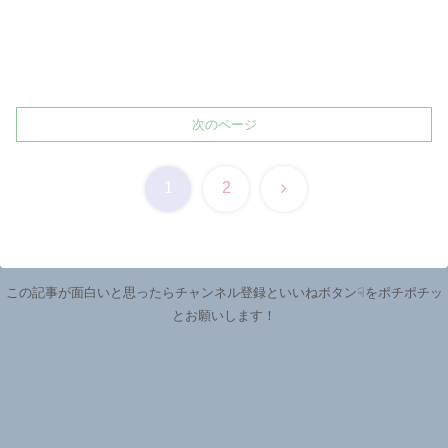
次のページ
次
1
2
へ
この記事が面白いと思ったらチャンネル登録といいねボタン☟をポチポチッ
とお願いします！