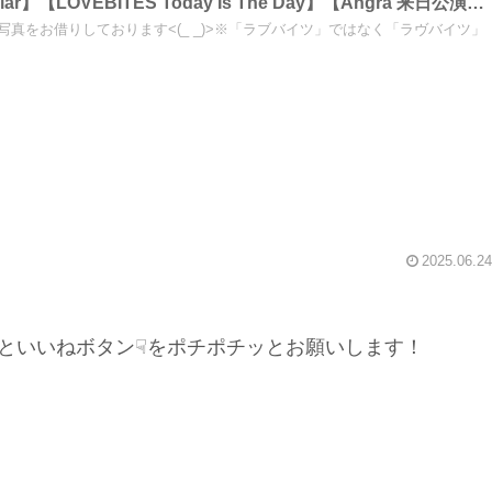
お写真をお借りしております<(_ _)>※「ラブバイツ」ではなく「ラヴバイツ」
……etc～しながわロックラジオ
2025.06.24
といいねボタン☟をポチポチッとお願いします！