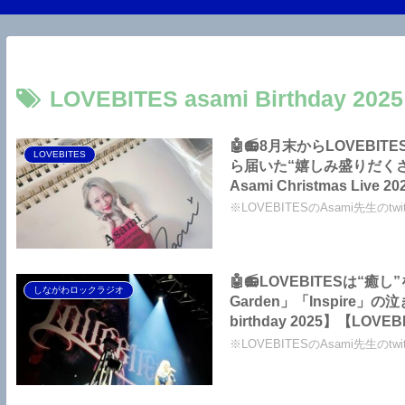
LOVEBITES asami Birthday 2
🤖📻8月末からLOVEB
LOVEBITES
ら届いた“嬉しみ盛りだくさ
※LOVEBITESのAsami先生のtw
🤖📻LOVEBITESは“癒
しながわロックラジオ
Garden」「Inspir
birthday 2025】【LOVEBITES 歌詞 和
【Trib
※LOVEBITESのAsami先生のt