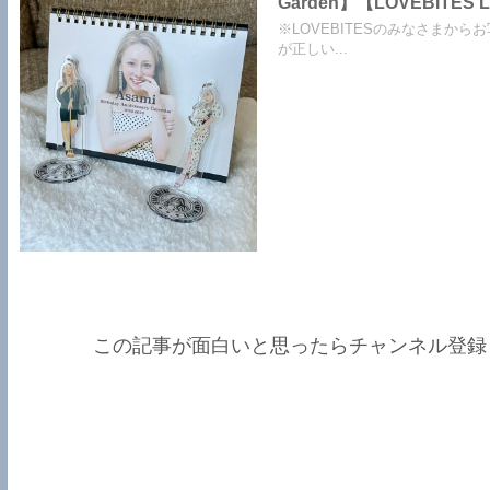
Garden】【LOVEBITES Liar】【LOVEBITES Today Is The Day】【Angra 来日公演】
【Helloween This Is Tokyo】【Y＆T Midnight In Tokyo】【Last Autumn’s Dream
※LOVEBITESのみなさまから
Again And Again】
が正しい...
この記事が面白いと思ったらチャンネル登録