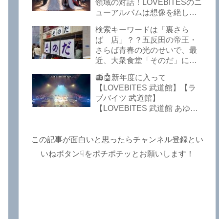
Lost In The Garden】
領域の対話！LOVEBITESのニ
【LOVEBITES The Bell In
ューアルバムは想像を絶して
The Jail】【LOVEBITES Out
凄くなる！！このほか、火の
検索キーワードは「裏さら
Of Control】【LOVEBITES
玉てやんでい、D-A-Dの新
ば 店」？？五反田の帝王・
The Eve Of Change】
曲、ブルース・ディッキンソ
さらば青春の光のせいで、最
ン情報などです～しながわロ
近、大衆食堂「そのだ」に入
ックラジオ【追記複数あり】
れなくなっているので困った
📻🤖新年度に入って
よ…【さらば青春の光 五反田
【LOVEBITES 武道館】【ラ
グルメ】
ブバイツ 武道館】
【LOVEBITES 武道館 あゆ
み】【LOVEBITES 2025 セト
リ】【ラブバイツ ライブ
2025 セトリ】【LOVEBITES
この記事が面白いと思ったらチャンネル登録とい
海外の反応】あたりがトレン
いねボタン☟をポチポチッとお願いします！
ドキーワードのようです。
ETERNAL PHENOMENON
TOURでは、海外のファンの
姿がたくさん見られました
よ！～しながわロックラジオ
【追記あり】