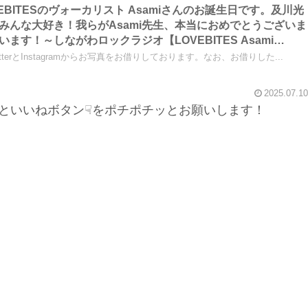
OVEBITESのヴォーカリスト Asamiさんのお誕生日です。及川光
みんな大好き！我らがAsami先生、本当におめでとうございま
す！～しながわロックラジオ【LOVEBITES Asami
ami birthday 】【LOVEBITES Asami】【LOVEBITES 歌詞
witterとInstagramからお写真をお借りしております。なお、お借りした...
2025.07.10
といいねボタン☟をポチポチッとお願いします！