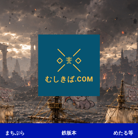
まちぶら
鉄板本
めたる等