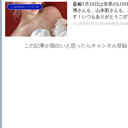
🤖📻7月10日は世界のL
しながわロックラジオ
博さんも、山本彩さんも、
す！いつもありがとうございま
birthday】【ラブバイツ As
※LOVEBITESのAsami先生のt
和訳】
この記事が面白いと思ったらチャンネル登録