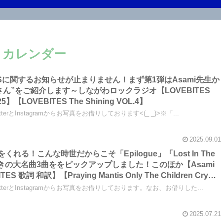
025 カレンダー
ITESに関するお知らせが止まりません！まず第1弾はAsami先生か
ん”をご紹介します～しながわロックラジオ【LOVEBITES
Asami Christmas Live 2025】【LOVEBITES The Shining VOL.4】
itterとInstagramからお写真をお借りしております<(_ _)>※「...
2025.09.01
し”をくれる！こんな時世だからこそ「Epilogue」「Lost In The
e」の泣きの大名曲3曲ををピックアップしました！このほか【Asami
訳】【Praying Mantis Only The Chiⅼdren Cry】
e Of Gypsies Think Of You】などです～しながわロックラジオ【大幅加筆あり】
witterとInstagramからお写真をお借りしております。なお、お借りした...
2025.07.21