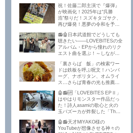
イークの極上グルメ情報が届
祝！佐藤二郎主演で『爆弾』
いた！激安の肉の刺し盛りが
が映画化！2025年は“呉勝
美味い！酒もぶっちぎりで安
浩”祭りだ！スズキタゴサク、
い！本格焼鳥 五反田「富士
再び爆発！悪夢の令和を予言
屋」がオープンから３カ月で
したような『法廷占拠 爆弾
ごった返しているぞ！【さら
📻🤖日本武道館でどうしても
２』が不気味な存在感で他を
ば青春の光 五反田 グルメ】
聴きたい――LOVEBITESの全
圧倒した！異形の家族小説
アルバム・EPから憧れのリク
『Q』も文句なしだぞ！～
エスト曲を選ぶ！～しながわ
2025年版「このミステリーが
ロックラジオ【LOVEBITES
すごい！」
「裏さらば 飯」の検索ワー
武道館】【ラブバイツ 武道
ドは鉄板を呼ぶ呪文！ハンバ
館】【LOVEBITES 武道館 セ
ーグ、ナポリタン、オムライ
トリ】【LOVEBITES リクエ
ス…さらば青春の光も推薦！
スト曲】【LOVEBITES
五反田の「雪月花」で５食限
Inspire】【LOVEBITES Under
🤖📻🆙「LOVEBITES EPⅡ」
定のお子様ランチを食ってき
The Red Sky】【LOVEBITES
はやはりモンスター作品だっ
たよ！【さらば青春の光 五反
Epilogue】【LOVEBITES
た！詩人asamiの歌心と火の
田 グルメ】
Today Is The Day】
玉バズーカが炸裂した「The
【LOVEBITES Dystopia
Bell In The Jail」は涙腺決壊も
Symphony】【LOVEBITES
🤖📻天才MIYAKO様の
のだぞ！～しながわロックラ
My Orion】【LOVEBITES
YouTubeが想像させる神々の
ジオ【追記あり】