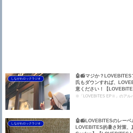
🤖📻マジか？LOVEB
しながわロックラジオ
氏もダウンすれば、LOVE
意ください！【LOVEBITES 
おじさんの体調管理】【Nig
※「LOVEBITES EPⅡ」のアルバ
🤖📻LOVEBITES
しながわロックラジオ
LOVEBITES的暑さ対策、真夜中