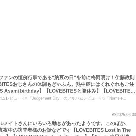
ITESファンの恒例行事である“納豆の日”を前に梅雨明け！伊藤政則
BITESおじさんの体調もぎゃふん。熱中症にはくれぐれもご注
Asami birthday】【LOVEBITESと夏休み】【LOVEBITES
ht Ranger 来日公演】などです！～しながわロックラジオ
ムレビュー☟※「Judgement Day」のアルバムレビュー☟※「Namele...
2025.06.30
のレーベルメイトさんにいろいろ動きがあったようです。このほか、
の訪問者様のお話などです【LOVEBITES Lost In The