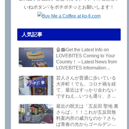
いねボタン☟をポチポチッとお願いします！
人気記事
🤖📻Get the Latest Info on
LOVEBITES Coming to Your
Country！～Latest News from
LOVEBITES Information
Bureau – Tokyo Branch
芸人さんが普通に歩いている
大井町！でも、コロナ禍を経
て、最近はすっかり会わない
ですねえ…いつも通り、さぼ
って激シブ「こいさご」で昼
最近の呪文は「五反田 聖地 裏
から飲んできました。私以外
さらば」！！これが五反田無
にもLOVEBITESファンが数名
料案内所の威力なのか？さら
いるようですよ笑
ば青春の光からゴールデンウ