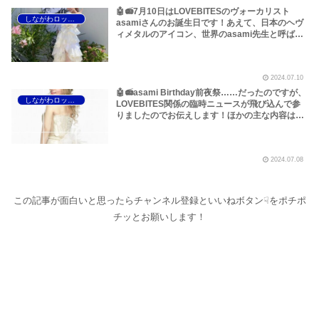
🤖📻7月10日はLOVEBITESのヴォーカリスト
しながわロックラジオ
asamiさんのお誕生日です！あえて、日本のヘヴ
ィメタルのアイコン、世界のasami先生と呼ばせ
ていただきます！本当におめでとうございます！
いつもありがとうございます！～しながわロック
ラジオ【LOVEBITES 海外の反応】【LOVEBITES
2024.07.10
海外 人気】
🤖📻asami Birthday前夜祭……だったのですが、
しながわロックラジオ
LOVEBITES関係の臨時ニュースが飛び込んで参
りましたのでお伝えします！ほかの主な内容は
LOVEBITESのヨーロッパツアー及び、Hellfestで
の大偉業、さらに、現代ロックシーンのインスタ
事情についてなどです～しながわロックラジオ
2024.07.08
【LOVEBITES 海外の反応】【LOVEBITES 海外
人気】【追記あり】
この記事が面白いと思ったらチャンネル登録といいねボタン☟をポチポ
チッとお願いします！