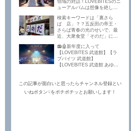
Lost In The Garden】
領域の対話！LOVEBITESのニ
【LOVEBITES The Bell In
ューアルバムは想像を絶して
The Jail】【LOVEBITES Out
凄くなる！！このほか、火の
検索キーワードは「裏さら
Of Control】【LOVEBITES
玉てやんでい、D-A-Dの新
ば 店」？？五反田の帝王・
The Eve Of Change】
曲、ブルース・ディッキンソ
さらば青春の光のせいで、最
ン情報などです～しながわロ
近、大衆食堂「そのだ」に入
ックラジオ【追記複数あり】
れなくなっているので困った
📻🤖新年度に入って
よ…【さらば青春の光 五反田
【LOVEBITES 武道館】【ラ
グルメ】
ブバイツ 武道館】
【LOVEBITES 武道館 あゆ
み】【LOVEBITES 2025 セト
リ】【ラブバイツ ライブ
2025 セトリ】【LOVEBITES
この記事が面白いと思ったらチャンネル登録とい
海外の反応】あたりがトレン
いねボタン☟をポチポチッとお願いします！
ドキーワードのようです。
ETERNAL PHENOMENON
TOURでは、海外のファンの
姿がたくさん見られました
よ！～しながわロックラジオ
【追記あり】