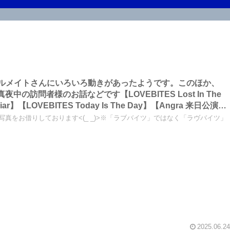
のレーベルメイトさんにいろいろ動きがあったようです。このほか、
の訪問者様のお話などです【LOVEBITES Lost In The
お写真をお借りしております<(_ _)>※「ラブバイツ」ではなく「ラヴバイツ」
……etc～しながわロックラジオ
2025.06.24