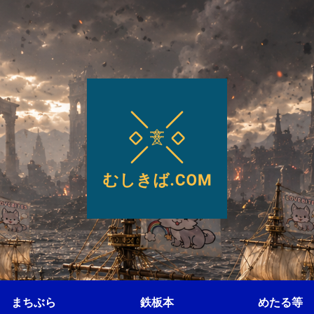
まちぶら
鉄板本
めたる等