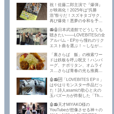
イークの極上グルメ情報が届
祝！佐藤二郎主演で『爆弾』
いた！激安の肉の刺し盛りが
が映画化！2025年は“呉勝
美味い！酒もぶっちぎりで安
浩”祭りだ！スズキタゴサク、
い！本格焼鳥 五反田「富士
再び爆発！悪夢の令和を予言
屋」がオープンから３カ月で
したような『法廷占拠 爆弾
ごった返しているぞ！【さら
📻🤖日本武道館でどうしても
２』が不気味な存在感で他を
ば青春の光 五反田 グルメ】
聴きたい――LOVEBITESの全
圧倒した！異形の家族小説
アルバム・EPから憧れのリク
『Q』も文句なしだぞ！～
エスト曲を選ぶ！～しながわ
2025年版「このミステリーが
ロックラジオ【LOVEBITES
すごい！」
「裏さらば 飯」の検索ワー
武道館】【ラブバイツ 武道
ドは鉄板を呼ぶ呪文！ハンバ
館】【LOVEBITES 武道館 セ
ーグ、ナポリタン、オムライ
トリ】【LOVEBITES リクエ
ス…さらば青春の光も推薦！
スト曲】【LOVEBITES
五反田の「雪月花」で５食限
Inspire】【LOVEBITES Under
🤖📻🆙「LOVEBITES EPⅡ」
定のお子様ランチを食ってき
The Red Sky】【LOVEBITES
はやはりモンスター作品だっ
たよ！【さらば青春の光 五反
Epilogue】【LOVEBITES
た！詩人asamiの歌心と火の
田 グルメ】
Today Is The Day】
玉バズーカが炸裂した「The
【LOVEBITES Dystopia
Bell In The Jail」は涙腺決壊も
Symphony】【LOVEBITES
🤖📻天才MIYAKO様の
のだぞ！～しながわロックラ
My Orion】【LOVEBITES
YouTubeが想像させる神々の
ジオ【追記あり】