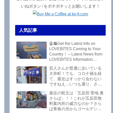
いねボタン☟をポチポチッとお願いします！
人気記事
🤖📻Get the Latest Info on
LOVEBITES Coming to Your
Country！～Latest News from
LOVEBITES Information
Bureau – Tokyo Branch
芸人さんが普通に歩いている
大井町！でも、コロナ禍を経
て、最近はすっかり会わない
ですねえ…いつも通り、さぼ
って激シブ「こいさご」で昼
最近の呪文は「五反田 聖地 裏
から飲んできました。私以外
さらば」！！これが五反田無
にもLOVEBITESファンが数名
料案内所の威力なのか？さら
いるようですよ笑
ば青春の光からゴールデンウ