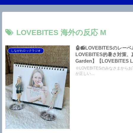
LOVEBITES 海外の反応 M
🤖📻LOVEBITES
しながわロックラジオ
LOVEBITES的暑さ対策、真夜中
Garden】【LOVEBITES Liar】【LOVEBITES Today Is The Day】【Angra 来日公演】
【Helloween This Is Tokyo】【Y＆T Midnight In Tokyo】【Last Autumn’s Dream
※LOVEBITESのみなさまから
Again And Again】
が正しい...