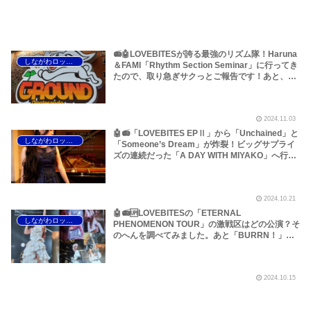
📻🤖LOVEBITESが誇る最強のリズム隊！Haruna
しながわロックラジオ
＆FAMI「Rhythm Section Seminar」に行ってき
たので、取り急ぎサクっとご報告です！あと、
LOVEBITESの作品リリース日・お誕生日など
「今日はなんの日？」情報をまとめておきまし
た！～しながわロックラジオ
2024.11.03
🤖📻「LOVEBITES EPⅡ」から「Unchained」と
しながわロックラジオ
「Someone’s Dream」が炸裂！ビッグサプライ
ズの連続だった「A DAY WITH MIYAKO」へ行っ
てきました！～しながわロックラジオ
2024.10.21
🤖📻🆙LOVEBITESの「ETERNAL
しながわロックラジオ
PHENOMENON TOUR」の激戦区はどの公演？そ
のへんを調べてみました。あと「BURRN！」
2024年10、11月号のLOVEBITES関連記事の感
想？です笑～しながわロックラジオ【加筆・修正
アリ】
2024.10.15