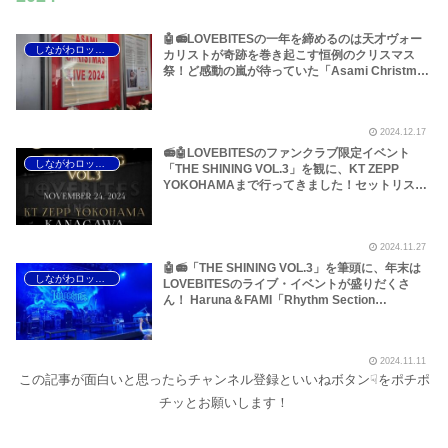
🤖📻LOVEBITESの一年を締めるのは天才ヴォー
しながわロックラジオ
カリストが奇跡を巻き起こす恒例のクリスマス
祭！ど感動の嵐が待っていた「Asami Christmas
Live 2024」へ行って参りました！～しながわロ
ックラジオ
2024.12.17
📻🤖LOVEBITESのファンクラブ限定イベント
しながわロックラジオ
「THE SHINING VOL.3」を観に、KT ZEPP
YOKOHAMAまで行ってきました！セットリスト
は骨太の男らしさ！うな重とステーキとかつ丼の
後、おかわりに特上寿司が出るような圧巻の内容
でした！～しながわロックラジオ
2024.11.27
🤖📻「THE SHINING VOL.3」を筆頭に、年末は
しながわロックラジオ
LOVEBITESのライブ・イベントが盛りだくさ
ん！ Haruna＆FAMI「Rhythm Section
Seminar」、Midori「KORG presents Midori
Kemper Special Clinic」、Asami「Asami
Christmas Live 2024」などについてです～しな
2024.11.11
がわLOVEBITES 年末イベントまとめ 2024｜THE
この記事が面白いと思ったらチャンネル登録といいねボタン☟をポチポ
SHINING VOL.3／Rhythm Section Seminar／
Asami Christmas Liveロックラジオ【追記・加
チッとお願いします！
筆アリ】