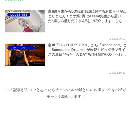
🤖📻8月末からLOVEBITESに関するお知らせが止
LOVEBITES
まりません！まず第1弾はAsami先生から届い
た“嬉しみ盛りだくさん”をご紹介します～しなが
わロックラジオ【LOVEBITES Asami Christmas
Live 2025】【LOVEBITES The Shining VOL.4】
2025.09.01
🤖📻「LOVEBITES EPⅡ」から「Unchained」と
しながわロックラジオ
「Someone’s Dream」が炸裂！ビッグサプライ
ズの連続だった「A DAY WITH MIYAKO」へ行っ
てきました！～しながわロックラジオ
2024.10.21
この記事が面白いと思ったらチャンネル登録といいねボタン☟をポチポ
チッとお願いします！