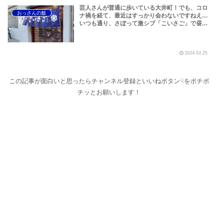
芸人さんが普通に歩いている大井町！でも、コロ
おっさんの飯
ナ禍を経て、最近はすっかり会わないですねえ…
いつも通り、さぼって激シブ「こいさご」で昼か
ら飲んできました。私以外にもLOVEBITESファ
ンが数名いるようですよ笑
2024.03.25
この記事が面白いと思ったらチャンネル登録といいねボタン☟をポチポ
チッとお願いします！