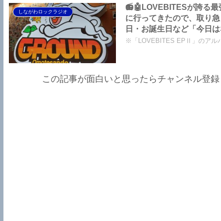
📻🤖LOVEBITESが誇る最強
しながわロックラジオ
に行ってきたので、取り急ぎ
日・お誕生日など「今日は
ジオ
※「LOVEBITES EPⅡ」のアルバ
この記事が面白いと思ったらチャンネル登録