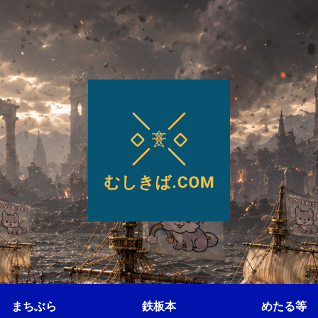
まちぶら
鉄板本
めたる等