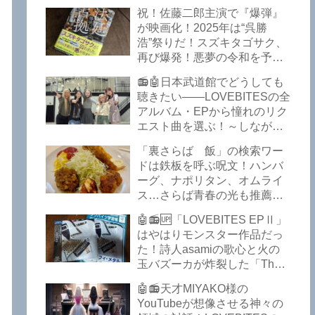
イークの極上グルメ情報が届
祝！佐藤二郎主演で『爆弾』
いた！激安の肉の刺し盛りが
が映画化！2025年は“呉勝
美味い！酒もぶっちぎりで安
浩”祭りだ！スズキタゴサク、
い！本格焼鳥 五反田「富士
再び爆発！悪夢の令和を予言
屋」がオープンから３カ月で
したような『法廷占拠 爆弾
ごった返しているぞ！【さら
📻🤖日本武道館でどうしても
２』が不気味な存在感で他を
ば青春の光 五反田 グルメ】
聴きたい――LOVEBITESの全
圧倒した！異形の家族小説
アルバム・EPから憧れのリク
『Q』も文句なしだぞ！～
エスト曲を選ぶ！～しながわ
2025年版「このミステリーが
ロックラジオ【LOVEBITES
すごい！」
「裏さらば 飯」の検索ワー
武道館】【ラブバイツ 武道
ドは鉄板を呼ぶ呪文！ハンバ
館】【LOVEBITES 武道館 セ
ーグ、ナポリタン、オムライ
トリ】【LOVEBITES リクエ
ス…さらば青春の光も推薦！
スト曲】【LOVEBITES
五反田の「雪月花」で５食限
Inspire】【LOVEBITES Under
🤖📻🆙「LOVEBITES EPⅡ」
定のお子様ランチを食ってき
The Red Sky】【LOVEBITES
はやはりモンスター作品だっ
たよ！【さらば青春の光 五反
Epilogue】【LOVEBITES
た！詩人asamiの歌心と火の
田 グルメ】
Today Is The Day】
玉バズーカが炸裂した「The
【LOVEBITES Dystopia
Bell In The Jail」は涙腺決壊も
Symphony】【LOVEBITES
🤖📻天才MIYAKO様の
のだぞ！～しながわロックラ
My Orion】【LOVEBITES
YouTubeが想像させる神々の
ジオ【追記あり】