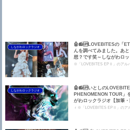
🤖📻🆙LOVEBITESの
しながわロックラジオ
んを調べてみました。あと「B
想？です笑～しながわロッ
※「LOVEBITES EPⅡ」のアルバ
🤖📻🆙いとしのLOVE
しながわロックラジオ
PHENOMENON TO
がわロックラジオ【加筆・
ｒ※「LOVEBITES EPⅡ」のア