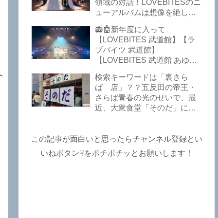
Lost In The Garden】
領域の対話！LOVEBITESのニ
【LOVEBITES The Bell In
ューアルバムは想像を絶して
The Jail】【LOVEBITES Out
凄くなる！！このほか、火の
📻🤖新年度に入って
Of Control】【LOVEBITES
玉てやんでい、D-A-Dの新
【LOVEBITES 武道館】【ラ
The Eve Of Change】
曲、ブルース・ディッキンソ
ブバイツ 武道館】
ン情報などです～しながわロ
【LOVEBITES 武道館 あゆ
ックラジオ【追記複数あり】
み】【LOVEBITES 2025 セト
へ
検索キーワードは「裏さら
リ】【ラブバイツ ライブ
ば 店」？？五反田の帝王・
2025 セトリ】【LOVEBITES
さらば青春の光のせいで、最
海外の反応】あたりがトレン
近、大衆食堂「そのだ」に入
ドキーワードのようです。
れなくなっているので困った
ETERNAL PHENOMENON
よ…【さらば青春の光 五反田
TOURでは、海外のファンの
グルメ】
この記事が面白いと思ったらチャンネル登録とい
姿がたくさん見られました
よ！～しながわロックラジオ
いねボタン☟をポチポチッとお願いします！
【追記あり】