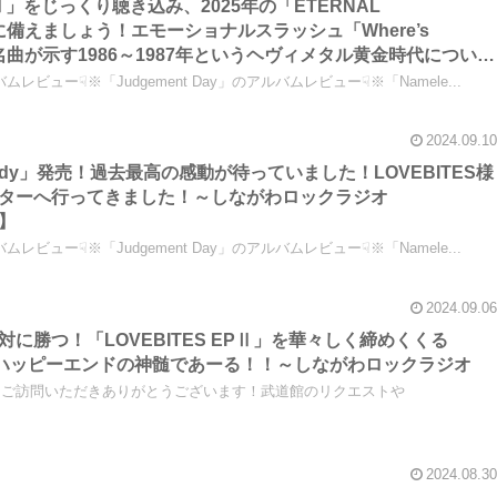
 EPⅡ」をじっくり聴き込み、2025年の「ETERNAL
R」に備えましょう！エモーショナルスラッシュ「Where’s
の大名曲が示す1986～1987年というヘヴィメタル黄金時代について
オ【LOVEBITES ライブ感想】
ムレビュー☟※「Judgement Day」のアルバムレビュー☟※「Namele...
2024.09.10
Tragedy」発売！過去最高の感動が待っていました！LOVEBITES様
ターへ行ってきました！～しながわロックラジオ
想】
ムレビュー☟※「Judgement Day」のアルバムレビュー☟※「Namele...
2024.09.06
は絶対に勝つ！「LOVEBITES EPⅡ」を華々しく締めくくる
am」はハッピーエンドの神髄であーる！！～しながわロックラジオ
、ご訪問いただきありがとうございます！武道館のリクエストや
2024.08.30