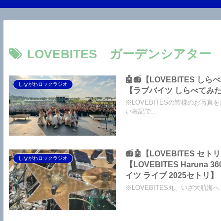
LOVEBITES ガーデンシアター
🤖📻【LOVEBITES し
しながわロックラジオ
【ラブバイツ しらべてみ
※LOVEBITESの皆様のお写真
い表記で...
📻🤖【LOVEBITES セトリ
しながわロックラジオ
【LOVEBITES Haruna 
イツ ライブ 2025セトリ】【L
Deutschland】…
※LOVEBITES丸、いざ大航海へ！
う！このほか「360°VIEW
ックラジオ【An alle LOVEBITES-
im Budokan zusammen fe