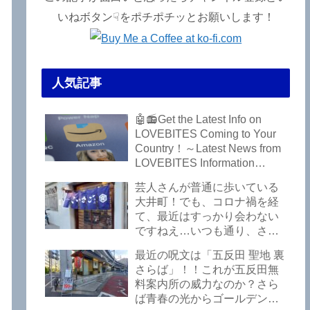
いねボタン☟をポチポチッとお願いします！
人気記事
🤖📻Get the Latest Info on
LOVEBITES Coming to Your
Country！～Latest News from
LOVEBITES Information
Bureau – Tokyo Branch
芸人さんが普通に歩いている
大井町！でも、コロナ禍を経
て、最近はすっかり会わない
ですねえ…いつも通り、さぼ
って激シブ「こいさご」で昼
最近の呪文は「五反田 聖地 裏
から飲んできました。私以外
さらば」！！これが五反田無
にもLOVEBITESファンが数名
料案内所の威力なのか？さら
いるようですよ笑
ば青春の光からゴールデンウ