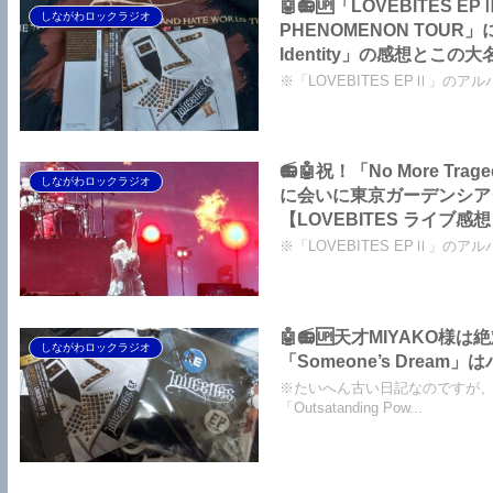
🤖📻🆙「LOVEBITES
しながわロックラジオ
PHENOMENON TOU
Identity」の感想とこ
です！～しながわロックラジ
※「LOVEBITES EPⅡ」のアルバ
📻🤖祝！「No More 
しながわロックラジオ
に会いに東京ガーデンシア
【LOVEBITES ライブ感
※「LOVEBITES EPⅡ」のアルバ
🤖📻🆙天才MIYAKO様
しながわロックラジオ
「Someone’s Dre
※たいへん古い日記なのですが
「Outsatanding Pow...