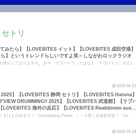
 セトリ
らべてみたら】【LOVEBITES イット】【LOVEBITES 成田空港】
たら】というトレンドらしいですよ笑～しながわロックラジオ
をお借りしております<(_ _)>※「ラブバイツ」ではなく「ラヴバイツ」が正し
2025.04.15
 2025】【LOVEBITES 静岡 セトリ】【LOVEBITES Haruna
360°VIEW DRUMMING!! 2025】【LOVEBITES 武道館】【ラブ
OVEBITES 海外の反応】【LOVEBITES Reaktionen aus
…ドイツのみなさま、ダンケシェーン！ぜひ武道館でお会いしましょ
すげえの出るぞ！「Outstanding Power」！！※祝！武道館決定！「So...
 DRUMMING!! 2025」の感想も記してあります！～しながわロ
Fans in Deutschland – Danke schön! 🔥 Lasst uns
2025.03.24
iern! 🎸🥁🎶】