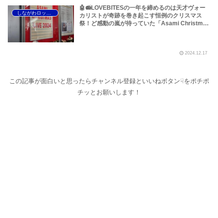
🤖📻LOVEBITESの一年を締めるのは天才ヴォー
しながわロックラジオ
カリストが奇跡を巻き起こす恒例のクリスマス
祭！ど感動の嵐が待っていた「Asami Christmas
Live 2024」へ行って参りました！～しながわロ
ックラジオ
2024.12.17
この記事が面白いと思ったらチャンネル登録といいねボタン☟をポチポ
チッとお願いします！