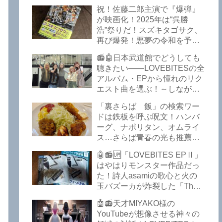
イークの極上グルメ情報が届
祝！佐藤二郎主演で『爆弾』
いた！激安の肉の刺し盛りが
が映画化！2025年は“呉勝
美味い！酒もぶっちぎりで安
浩”祭りだ！スズキタゴサク、
い！本格焼鳥 五反田「富士
再び爆発！悪夢の令和を予言
屋」がオープンから３カ月で
したような『法廷占拠 爆弾
ごった返しているぞ！【さら
📻🤖日本武道館でどうしても
２』が不気味な存在感で他を
ば青春の光 五反田 グルメ】
聴きたい――LOVEBITESの全
圧倒した！異形の家族小説
アルバム・EPから憧れのリク
『Q』も文句なしだぞ！～
エスト曲を選ぶ！～しながわ
2025年版「このミステリーが
ロックラジオ【LOVEBITES
すごい！」
「裏さらば 飯」の検索ワー
武道館】【ラブバイツ 武道
ドは鉄板を呼ぶ呪文！ハンバ
館】【LOVEBITES 武道館 セ
ーグ、ナポリタン、オムライ
トリ】【LOVEBITES リクエ
ス…さらば青春の光も推薦！
スト曲】【LOVEBITES
五反田の「雪月花」で５食限
Inspire】【LOVEBITES Under
🤖📻🆙「LOVEBITES EPⅡ」
定のお子様ランチを食ってき
The Red Sky】【LOVEBITES
はやはりモンスター作品だっ
たよ！【さらば青春の光 五反
Epilogue】【LOVEBITES
た！詩人asamiの歌心と火の
田 グルメ】
Today Is The Day】
玉バズーカが炸裂した「The
【LOVEBITES Dystopia
Bell In The Jail」は涙腺決壊も
Symphony】【LOVEBITES
🤖📻天才MIYAKO様の
のだぞ！～しながわロックラ
My Orion】【LOVEBITES
YouTubeが想像させる神々の
ジオ【追記あり】