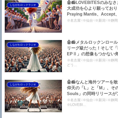
🤖📻LOVEBITESのみ
しながわロックラジオ
大成功を心より願っております！
Praying Mantis、Acc
【LOVEBITES 海外の
※名古屋☟※仙台☟※新潟☟※静岡☟※
する追記あり】
🤖📻メタルロックンロー
しながわロックラジオ
リーグ級だった！そして「Rai
EPⅡ」の想像もつかない
わロックラジオ【LOVEBIT
※名古屋☟※仙台☟※新潟☟※静岡☟
どう...
🤖📻なんと海外ツアーを
しながわロックラジオ
仰天の「L」と「M」、その名も「L
Souls」の同時リリース
海外の反応】【LOVEBITE
※名古屋☟※仙台☟※新潟☟※静岡☟
※LOVEBI...