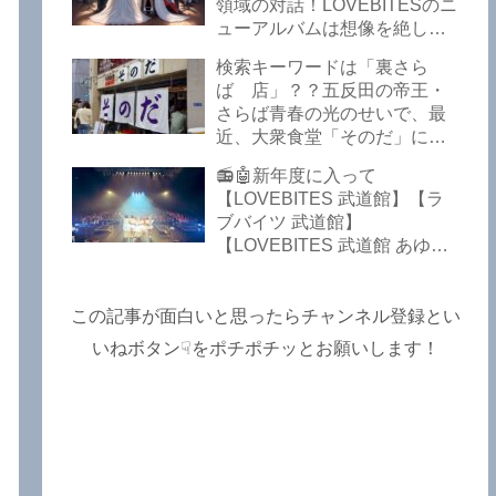
Lost In The Garden】
領域の対話！LOVEBITESのニ
【LOVEBITES The Bell In
ューアルバムは想像を絶して
The Jail】【LOVEBITES Out
凄くなる！！このほか、火の
検索キーワードは「裏さら
Of Control】【LOVEBITES
玉てやんでい、D-A-Dの新
ば 店」？？五反田の帝王・
The Eve Of Change】
曲、ブルース・ディッキンソ
さらば青春の光のせいで、最
ン情報などです～しながわロ
近、大衆食堂「そのだ」に入
ックラジオ【追記複数あり】
れなくなっているので困った
📻🤖新年度に入って
よ…【さらば青春の光 五反田
【LOVEBITES 武道館】【ラ
グルメ】
ブバイツ 武道館】
【LOVEBITES 武道館 あゆ
み】【LOVEBITES 2025 セト
リ】【ラブバイツ ライブ
2025 セトリ】【LOVEBITES
この記事が面白いと思ったらチャンネル登録とい
海外の反応】あたりがトレン
いねボタン☟をポチポチッとお願いします！
ドキーワードのようです。
ETERNAL PHENOMENON
TOURでは、海外のファンの
姿がたくさん見られました
よ！～しながわロックラジオ
【追記あり】