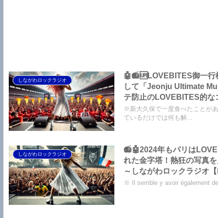
🤖📻🆙LOVEBIT
しながわロックラジオ
して「Jeonju Ultimat
テ防止のLOVEBITES
ながわロックラジオ【LOVE
※新大久保で一度食べたことがあ
ているだけでは何も解...
📻🤖2024年もパリはLO
しながわロックラジオ
れた金字塔！熱狂の写真を
～しながわロックラジオ【LOV
2024, la France attendai
※ Il semble y avoir également de
monumental sur la scène p
cette frénésie, j’ai été 