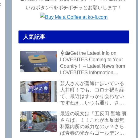
終
いねボタン☟をポチポチッとお願いします！
し
人気記事
🤖📻Get the Latest Info on
LOVEBITES Coming to Your
Country！～Latest News from
LOVEBITES Information
Bureau – Tokyo Branch
芸人さんが普通に歩いている
大井町！でも、コロナ禍を経
て、最近はすっかり会わない
ですねえ…いつも通り、さぼ
って激シブ「こいさご」で昼
最近の呪文は「五反田 聖地 裏
から飲んできました。私以外
さらば」！！これが五反田無
にもLOVEBITESファンが数名
料案内所の威力なのか？さら
いるようですよ笑
ば青春の光からゴールデンウ