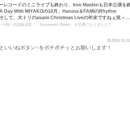
のタワーレコードのミニライブも終わり、Iron Maidenも日本公演を
y With MIYAKOの10月、Haruna＆FAMIのRhythm
1月、そして、大トリのasami Christmas Liveの年末ですねぇ笑～
※祝！武道館決定！「Someone's Dream」が正夢になりました！
2024.10.01
といいねボタン☟をポチポチッとお願いします！