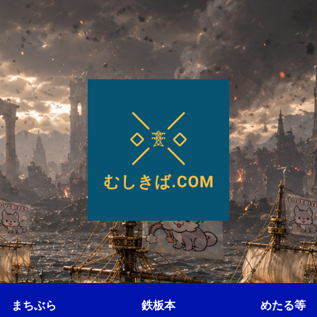
まちぶら
鉄板本
めたる等