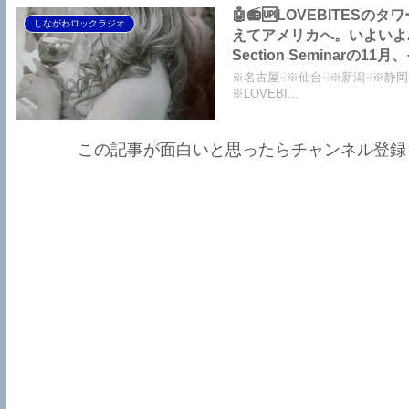
🤖📻🆙LOVEBITES
しながわロックラジオ
えてアメリカへ。いよいよA Da
Section Seminarの1
ながわロックラジオ
※名古屋☟※仙台☟※新潟☟※静岡☟
※LOVEBI...
この記事が面白いと思ったらチャンネル登録