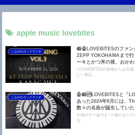
apple music lovebites
📻🤖LOVEBITESのファ
しながわロックラジオ
ZEPP YOKOHAMA
ーキとかつ丼の後、おかわ
クラジオ
※LOVEBITESの皆様からお写
しい表記...
🤖📻🆙LOVEBITES
しながわロックラジオ
あった2024年9月には、The Ha
数々の名曲が誕生していたようです
Section Semina
※例のラー油です☟※例のヨーグルト
な...