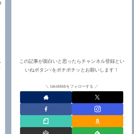
の
関
.
この記事が面白いと思ったらチャンネル登録とい
が
は
いねボタン☟をポチポチッとお願いします！
takebbbbをフォローする