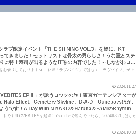
ンクラブ限定イベント「THE SHINING VOL.3」を観に、KT
まで行ってきました！セットリストは骨太の男らしさ！うな重とステ
りに特上寿司が出るような圧巻の内容でした！～しながわロッ
真をお借りしております<(_ _)>※「ラブバイツ」ではなく「ラヴバイツ」が正
2024.11.27
と「LOVEBITES EPⅡ」が誘うロックの旅！東京ガーデンシアター
lo Effect、Cemetery Skyline、D-A-D、Quireboysほか
！A Day With MIYAKO＆Haruna＆FAMIのRhythm
rについてです～しながわロックラジオ【追記・大幅改稿あり】
です☟LOVEBITESを起点にYouTubeで遊んでいたら、2024年の9月はな
2024.10.03