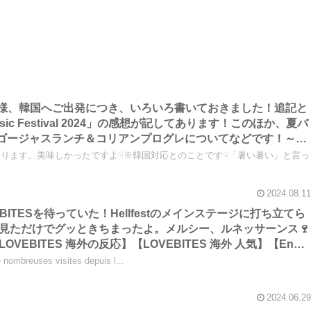
ES御一行様、韓国へご出発につき、いろいろ書いておきました！追記と
e Music Festival 2024」の感想が記してあります！このほか、夏バ
的なゴージャスランチ＆コリアンプログレについてなどです！～し
BITES 海外の反応】【LOVEBITES 海外の人気】
ります。美味しかったですよ☟※韓国対応とのことです☟「暑い暑い」と言っ
2024.08.11
VEBITESを待っていた！Hellfestのメインステージに打ち立てら
見ただけでグッときちまったよ。メルシー、ルネッサーンス🍷
EBITES 海外の反応】【LOVEBITES 海外 人気】【En
t encore LOVEBITES avec impatience ! Un triomphe
 nombreuses visites depuis l...
rincipale du Hellfest ! Rien qu’en regardant les photos de
profondément ému. Merci, renaissance !】
2024.06.29