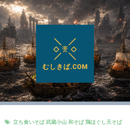
立ち食いそば 武蔵小山 和そば 鶏ほぐし天そば