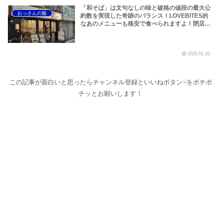
「和そば」は文句なしの味と破格の値段の最大公
おっさんの飯
約数を実現した奇跡のバランス！LOVEBITES的
なあのメニューも格安で食べられますよ！閉店ラ
ッシュの武蔵小山の救世主となり得るのか！？～
「おらの立ち食いそば」略して「おらそば」武蔵
小山編スタートです！【Togoshi Ginza / Musashi
2025.01.22
Koyama Gourmet】
この記事が面白いと思ったらチャンネル登録といいねボタン☟をポチポ
チッとお願いします！