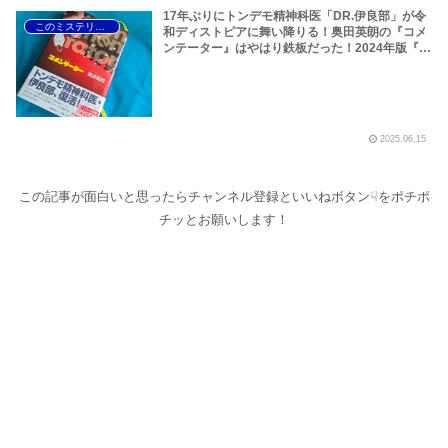
17年ぶりにトンデモ精神科医「DR.伊良部」が令
このミステリーがすごい！
和ディストピアに舞い降りる！奥田英朗の『コメ
ンテーター』はやはり鉄板だった！2024年版『こ
のミステリーがすごい！』は分裂の精神科医が暴
れ回る『エレファントヘッド』、米澤穂信、初の
警察短編ミステリー『可燃物』がぶっちぎりの面
白さだ！
2025.06.15
この記事が面白いと思ったらチャンネル登録といいねボタン☟をポチポ
チッとお願いします！