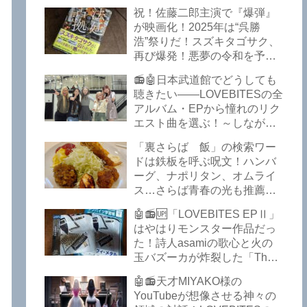
イークの極上グルメ情報が届
祝！佐藤二郎主演で『爆弾』
いた！激安の肉の刺し盛りが
が映画化！2025年は“呉勝
美味い！酒もぶっちぎりで安
浩”祭りだ！スズキタゴサク、
い！本格焼鳥 五反田「富士
再び爆発！悪夢の令和を予言
屋」がオープンから３カ月で
したような『法廷占拠 爆弾
ごった返しているぞ！【さら
📻🤖日本武道館でどうしても
２』が不気味な存在感で他を
ば青春の光 五反田 グルメ】
聴きたい――LOVEBITESの全
圧倒した！異形の家族小説
アルバム・EPから憧れのリク
『Q』も文句なしだぞ！～
エスト曲を選ぶ！～しながわ
2025年版「このミステリーが
ロックラジオ【LOVEBITES
すごい！」
「裏さらば 飯」の検索ワー
武道館】【ラブバイツ 武道
ドは鉄板を呼ぶ呪文！ハンバ
館】【LOVEBITES 武道館 セ
ーグ、ナポリタン、オムライ
トリ】【LOVEBITES リクエ
ス…さらば青春の光も推薦！
スト曲】【LOVEBITES
五反田の「雪月花」で５食限
Inspire】【LOVEBITES Under
🤖📻🆙「LOVEBITES EPⅡ」
定のお子様ランチを食ってき
The Red Sky】【LOVEBITES
はやはりモンスター作品だっ
たよ！【さらば青春の光 五反
Epilogue】【LOVEBITES
た！詩人asamiの歌心と火の
田 グルメ】
Today Is The Day】
玉バズーカが炸裂した「The
【LOVEBITES Dystopia
Bell In The Jail」は涙腺決壊も
Symphony】【LOVEBITES
🤖📻天才MIYAKO様の
のだぞ！～しながわロックラ
My Orion】【LOVEBITES
YouTubeが想像させる神々の
ジオ【追記あり】