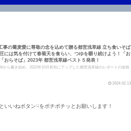
事の蕎麦愛に尊敬の念を込めて贈る都営浅草線 立ち食いそば
圧には気を付けて春菊天を食らい、つゆを啜り続けよう！「お
おらそば」2023年 都営浅草線ベスト５発表！
た時から書き始め、2023年10月初旬にアップした都営浅草線のレポートの改稿
2024.02.13
といいねボタン☟をポチポチッとお願いします！