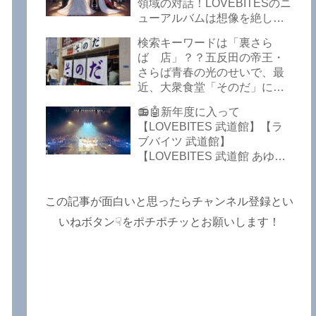
Lost In The Garden】
領域の対話！LOVEBITESのニ
【LOVEBITES The Bell In
ューアルバムは想像を絶して
The Jail】【LOVEBITES Out
凄くなる！！このほか、火の
検索キーワードは「裏さら
Of Control】【LOVEBITES
玉てやんでい、D-A-Dの新
ば 店」？？五反田の帝王・
The Eve Of Change】
曲、ブルース・ディッキンソ
さらば青春の光のせいで、最
ン情報などです～しながわロ
近、大衆食堂「そのだ」に入
ックラジオ【追記複数あり】
れなくなっているので困った
📻🤖新年度に入って
よ…【さらば青春の光 五反田
【LOVEBITES 武道館】【ラ
グルメ】
ブバイツ 武道館】
【LOVEBITES 武道館 あゆ
み】【LOVEBITES 2025 セト
リ】【ラブバイツ ライブ
2025 セトリ】【LOVEBITES
この記事が面白いと思ったらチャンネル登録とい
海外の反応】あたりがトレン
いねボタン☟をポチポチッとお願いします！
ドキーワードのようです。
ETERNAL PHENOMENON
TOURでは、海外のファンの
姿がたくさん見られました
よ！～しながわロックラジオ
【追記あり】