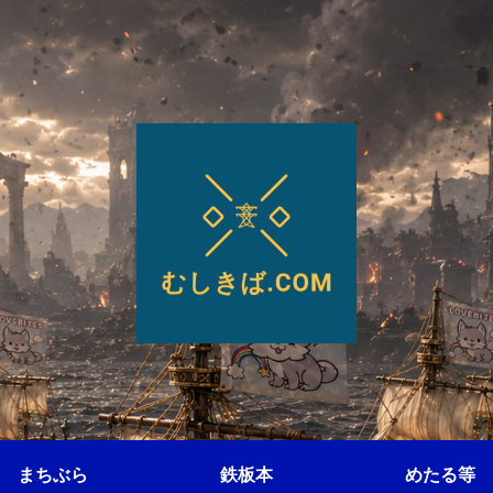
まちぶら
鉄板本
めたる等