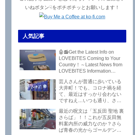
いねボタン☟をポチポチッとお願いします！
人気記事
🤖📻Get the Latest Info on
LOVEBITES Coming to Your
Country！～Latest News from
LOVEBITES Information
Bureau – Tokyo Branch
芸人さんが普通に歩いている
大井町！でも、コロナ禍を経
て、最近はすっかり会わない
ですねえ…いつも通り、さぼ
って激シブ「こいさご」で昼
最近の呪文は「五反田 聖地 裏
から飲んできました。私以外
さらば」！！これが五反田無
にもLOVEBITESファンが数名
料案内所の威力なのか？さら
いるようですよ笑
ば青春の光からゴールデンウ