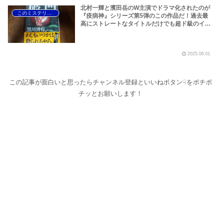
北村一輝と濱田岳のW主演でドラマ化されたのが
このミステリーがすごい！
『疫病神』シリーズ第5弾のこの作品だ！過去最
高にストレートなタイトルだけでも超ド級のイン
パクト！黒川博行の直木賞受賞作『破門』が光り
輝く2015年版『このミステリーがすごい！』さら
に、木嶋香苗事件の恐怖が蘇る『後妻業』もこの
2025.06.01
年だぞ！
この記事が面白いと思ったらチャンネル登録といいねボタン☟をポチポ
チッとお願いします！