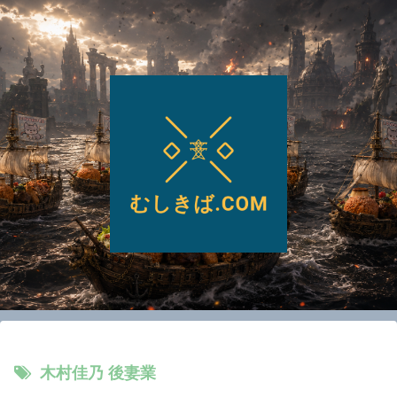
木村佳乃 後妻業