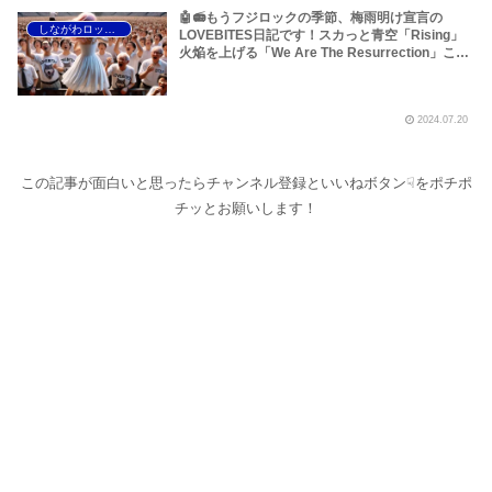
🤖📻もうフジロックの季節、梅雨明け宣言の
しながわロックラジオ
LOVEBITES日記です！スカっと青空「Rising」
火焔を上げる「We Are The Resurrection」この
ほか、フジロック出演のTurnstile、札幌が誇る叙
情派ハードロックバンド 武尊、ロックンロール作
家・奥田英朗「用もないのに」、目黒区のドーナ
2024.07.20
ツなどについてです～しながわロックラジオ
この記事が面白いと思ったらチャンネル登録といいねボタン☟をポチポ
チッとお願いします！