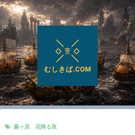
曇ヶ原 花降る夜