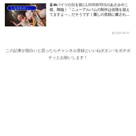
🤖📻バイツの日を前にLOVEBITESのあさみやこ
しながわロックラジオ
様、降臨！「ニューアルバムの制作は佳境を迎え
てますよ～」だそうです！麗しの笑顔に癒されて
しまいましょう！【LOVEBITES ニューアルバ
ム】【ラブバイツ ニューアルバム】
【LOVEBITES バイツの日】【Scardut ニューア
2025.08.07
ルバム】【Scardut アルバム・レビュー】
【Scardut Souls】【Ozzy Osbourne R.I.P】
【Michael Schenker Don’t Sell Your Souls】
etc……【大幅加筆あり】～しながわロックラジ
この記事が面白いと思ったらチャンネル登録といいねボタン☟をポチポ
オ
チッとお願いします！