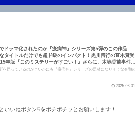
でドラマ化されたのが『疫病神』シリーズ第5弾のこの作品
なタイトルだけでも超ド級のインパクト！黒川博行の直木賞受
015年版『このミステリーがすごい！』さらに、木嶋香苗事件
の年だぞ！
役”を操っているのか？いかにも『疫病神』シリーズの題材になりそうな令和
2025.06.01
といいねボタン☟をポチポチッとお願いします！