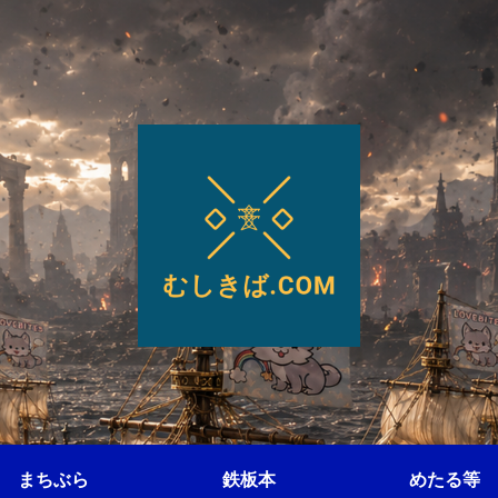
まちぶら
鉄板本
めたる等