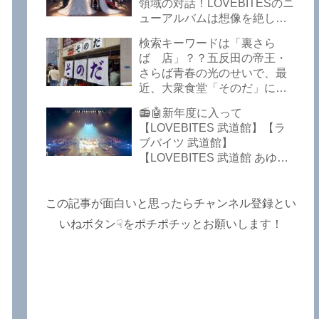
Lost In The Garden】
領域の対話！LOVEBITESのニ
【LOVEBITES The Bell In
ューアルバムは想像を絶して
The Jail】【LOVEBITES Out
凄くなる！！このほか、火の
検索キーワードは「裏さら
Of Control】【LOVEBITES
玉てやんでい、D-A-Dの新
ば 店」？？五反田の帝王・
The Eve Of Change】
曲、ブルース・ディッキンソ
さらば青春の光のせいで、最
ン情報などです～しながわロ
近、大衆食堂「そのだ」に入
ックラジオ【追記複数あり】
れなくなっているので困った
📻🤖新年度に入って
よ…【さらば青春の光 五反田
【LOVEBITES 武道館】【ラ
グルメ】
ブバイツ 武道館】
【LOVEBITES 武道館 あゆ
み】【LOVEBITES 2025 セト
リ】【ラブバイツ ライブ
2025 セトリ】【LOVEBITES
この記事が面白いと思ったらチャンネル登録とい
海外の反応】あたりがトレン
いねボタン☟をポチポチッとお願いします！
ドキーワードのようです。
ETERNAL PHENOMENON
TOURでは、海外のファンの
姿がたくさん見られました
よ！～しながわロックラジオ
【追記あり】