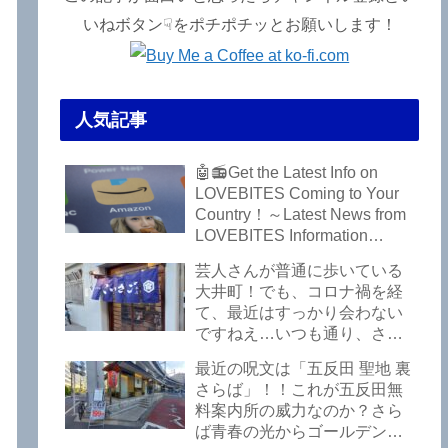
いねボタン☟をポチポチッとお願いします！
人気記事
🤖📻Get the Latest Info on
LOVEBITES Coming to Your
Country！～Latest News from
LOVEBITES Information
Bureau – Tokyo Branch
芸人さんが普通に歩いている
大井町！でも、コロナ禍を経
て、最近はすっかり会わない
ですねえ…いつも通り、さぼ
って激シブ「こいさご」で昼
最近の呪文は「五反田 聖地 裏
から飲んできました。私以外
さらば」！！これが五反田無
にもLOVEBITESファンが数名
料案内所の威力なのか？さら
いるようですよ笑
ば青春の光からゴールデンウ