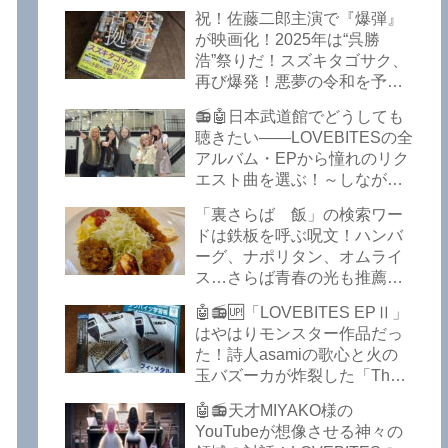
イークの極上グルメ情報が届
祝！佐藤二郎主演で『爆弾』
いた！激安の肉の刺し盛りが
が映画化！2025年は“呉勝
美味い！酒もぶっちぎりで安
浩”祭りだ！スズキタゴサク、
い！本格焼鳥 五反田「富士
再び爆発！悪夢の令和を予言
屋」がオープンから３カ月で
したような『法廷占拠 爆弾
ごった返しているぞ！【さら
📻🤖日本武道館でどうしても
２』が不気味な存在感で他を
ば青春の光 五反田 グルメ】
聴きたい――LOVEBITESの全
圧倒した！異形の家族小説
アルバム・EPから憧れのリク
『Q』も文句なしだぞ！～
エスト曲を選ぶ！～しながわ
2025年版「このミステリーが
ロックラジオ【LOVEBITES
すごい！」
「裏さらば 飯」の検索ワー
武道館】【ラブバイツ 武道
ドは鉄板を呼ぶ呪文！ハンバ
館】【LOVEBITES 武道館 セ
ーグ、ナポリタン、オムライ
トリ】【LOVEBITES リクエ
ス…さらば青春の光も推薦！
スト曲】【LOVEBITES
五反田の「雪月花」で５食限
Inspire】【LOVEBITES Under
🤖📻🆙「LOVEBITES EPⅡ」
定のお子様ランチを食ってき
The Red Sky】【LOVEBITES
はやはりモンスター作品だっ
たよ！【さらば青春の光 五反
Epilogue】【LOVEBITES
た！詩人asamiの歌心と火の
田 グルメ】
Today Is The Day】
玉バズーカが炸裂した「The
【LOVEBITES Dystopia
Bell In The Jail」は涙腺決壊も
Symphony】【LOVEBITES
🤖📻天才MIYAKO様の
のだぞ！～しながわロックラ
My Orion】【LOVEBITES
YouTubeが想像させる神々の
ジオ【追記あり】