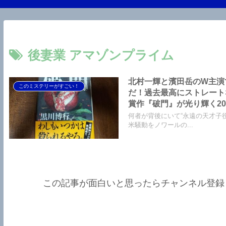
後妻業 アマゾンプライム
北村一輝と濱田岳のW主演
このミステリーがすごい！
だ！過去最高にストレート
賞作『破門』が光り輝く2
恐怖が蘇る『後妻業』もこ
何者が背後にいて“永遠の天才子
米騒動をノワールの...
この記事が面白いと思ったらチャンネル登録