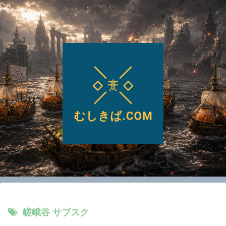
嵯峨谷 サブスク