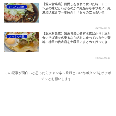
【週末営業店】目隠しをされて食べた時、チェー
おっさんの飯
ン店の味だとわかるのか？絶品からキワモノ、絶
滅危惧種まで一挙紹介！「おらの立ち食いそ
ば」、略して「おらそば」チェーン店編です！
2024.01.24
【週末営業店】週末営業の超有名店ばかり！立ち
おっさんの飯
食いそば通を名乗るなら絶対に食べておきたい聖
地・神田の代表店を土曜日にまとめて行ってきた
よ！「おらの立ち食いそば」、略して「おらそ
ば」神田編です！
2024.01.19
この記事が面白いと思ったらチャンネル登録といいねボタン☟をポチポ
チッとお願いします！