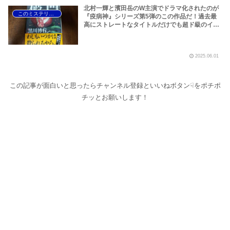
北村一輝と濱田岳のW主演でドラマ化されたのが
このミステリーがすごい！
『疫病神』シリーズ第5弾のこの作品だ！過去最
高にストレートなタイトルだけでも超ド級のイン
パクト！黒川博行の直木賞受賞作『破門』が光り
輝く2015年版『このミステリーがすごい！』さら
に、木嶋香苗事件の恐怖が蘇る『後妻業』もこの
2025.06.01
年だぞ！
この記事が面白いと思ったらチャンネル登録といいねボタン☟をポチポ
チッとお願いします！