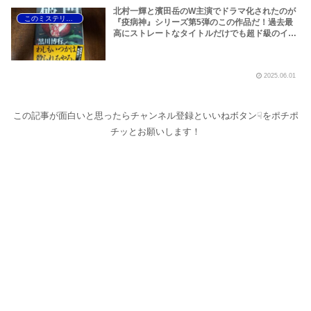
北村一輝と濱田岳のW主演でドラマ化されたのが
このミステリーがすごい！
『疫病神』シリーズ第5弾のこの作品だ！過去最
高にストレートなタイトルだけでも超ド級のイン
パクト！黒川博行の直木賞受賞作『破門』が光り
輝く2015年版『このミステリーがすごい！』さら
に、木嶋香苗事件の恐怖が蘇る『後妻業』もこの
2025.06.01
年だぞ！
この記事が面白いと思ったらチャンネル登録といいねボタン☟をポチポ
チッとお願いします！