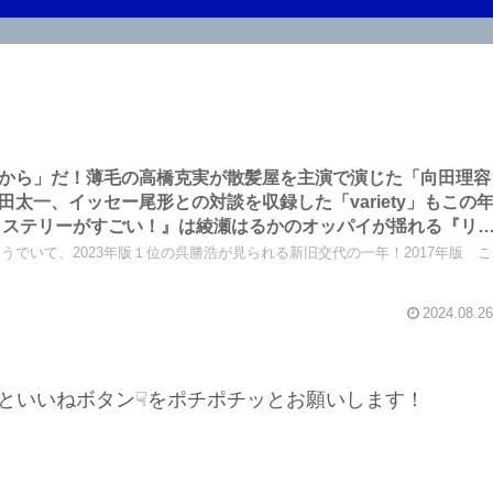
から」だ！薄毛の高橋克実が散髪屋を主演で演じた「向田理容
太一、イッセー尾形との対談を収録した「variety」もこの
のミステリーがすごい！』は綾瀬はるかのオッパイが揺れる『リ
げ、長浦京が満を持して登場！あり得ないリアリティを実現す
でいて、2023年版１位の呉勝浩が見られる新旧交代の一年！2017年版 こ
ジャーデビューを果たす！
2024.08.26
といいねボタン☟をポチポチッとお願いします！