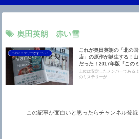
奥田英朗 赤い雪
これが奥田英朗の「北の国
このミステリーがすごい！
店」の原作が誕生する！山田
だった！2017年版『こ
ルバー・リリー』を引っ提
上位は安定したメンバーであるよう
る天才作家が満を持してメ
のミステリーが...
この記事が面白いと思ったらチャンネル登録