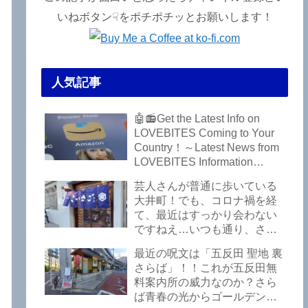
いねボタン☟をポチポチッとお願いします！
人気記事
🤖📻Get the Latest Info on
LOVEBITES Coming to Your
Country！～Latest News from
LOVEBITES Information
Bureau – Tokyo Branch
芸人さんが普通に歩いている
大井町！でも、コロナ禍を経
て、最近はすっかり会わない
ですねえ…いつも通り、さぼ
って激シブ「こいさご」で昼
最近の呪文は「五反田 聖地 裏
から飲んできました。私以外
さらば」！！これが五反田無
にもLOVEBITESファンが数名
料案内所の威力なのか？さら
いるようですよ笑
ば青春の光からゴールデンウ