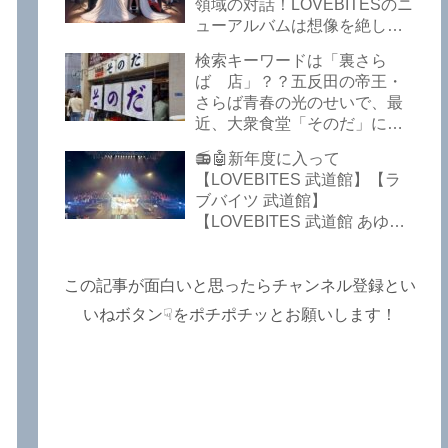
Lost In The Garden】
領域の対話！LOVEBITESのニ
【LOVEBITES The Bell In
ューアルバムは想像を絶して
The Jail】【LOVEBITES Out
凄くなる！！このほか、火の
検索キーワードは「裏さら
Of Control】【LOVEBITES
玉てやんでい、D-A-Dの新
ば 店」？？五反田の帝王・
The Eve Of Change】
曲、ブルース・ディッキンソ
さらば青春の光のせいで、最
ン情報などです～しながわロ
近、大衆食堂「そのだ」に入
ックラジオ【追記複数あり】
れなくなっているので困った
📻🤖新年度に入って
よ…【さらば青春の光 五反田
【LOVEBITES 武道館】【ラ
グルメ】
ブバイツ 武道館】
【LOVEBITES 武道館 あゆ
み】【LOVEBITES 2025 セト
リ】【ラブバイツ ライブ
2025 セトリ】【LOVEBITES
この記事が面白いと思ったらチャンネル登録とい
海外の反応】あたりがトレン
いねボタン☟をポチポチッとお願いします！
ドキーワードのようです。
ETERNAL PHENOMENON
TOURでは、海外のファンの
姿がたくさん見られました
よ！～しながわロックラジオ
【追記あり】