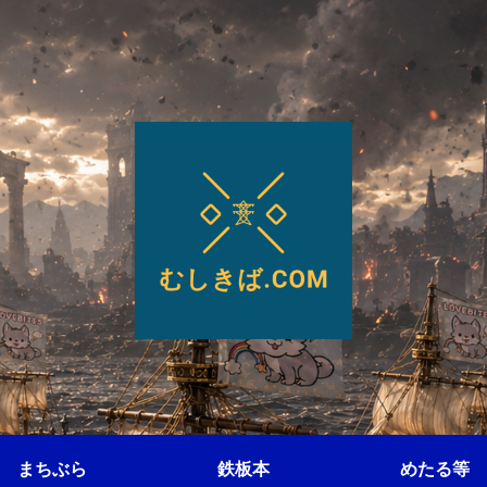
まちぶら
鉄板本
めたる等