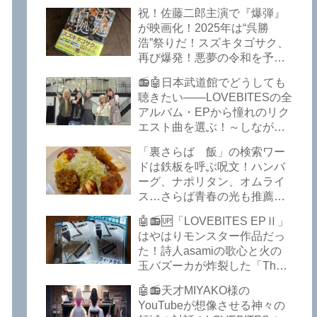
イークの極上グルメ情報が届
祝！佐藤二郎主演で『爆弾』
いた！激安の肉の刺し盛りが
が映画化！2025年は“呉勝
美味い！酒もぶっちぎりで安
浩”祭りだ！スズキタゴサク、
い！本格焼鳥 五反田「富士
再び爆発！悪夢の令和を予言
屋」がオープンから３カ月で
したような『法廷占拠 爆弾
ごった返しているぞ！【さら
📻🤖日本武道館でどうしても
２』が不気味な存在感で他を
ば青春の光 五反田 グルメ】
聴きたい――LOVEBITESの全
圧倒した！異形の家族小説
アルバム・EPから憧れのリク
『Q』も文句なしだぞ！～
エスト曲を選ぶ！～しながわ
2025年版「このミステリーが
ロックラジオ【LOVEBITES
すごい！」
「裏さらば 飯」の検索ワー
武道館】【ラブバイツ 武道
ドは鉄板を呼ぶ呪文！ハンバ
館】【LOVEBITES 武道館 セ
ーグ、ナポリタン、オムライ
トリ】【LOVEBITES リクエ
ス…さらば青春の光も推薦！
スト曲】【LOVEBITES
五反田の「雪月花」で５食限
Inspire】【LOVEBITES Under
🤖📻🆙「LOVEBITES EPⅡ」
定のお子様ランチを食ってき
The Red Sky】【LOVEBITES
はやはりモンスター作品だっ
たよ！【さらば青春の光 五反
Epilogue】【LOVEBITES
た！詩人asamiの歌心と火の
田 グルメ】
Today Is The Day】
玉バズーカが炸裂した「The
【LOVEBITES Dystopia
Bell In The Jail」は涙腺決壊も
Symphony】【LOVEBITES
🤖📻天才MIYAKO様の
のだぞ！～しながわロックラ
My Orion】【LOVEBITES
YouTubeが想像させる神々の
ジオ【追記あり】