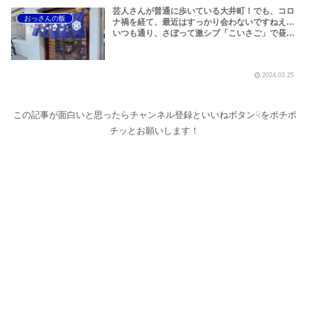
芸人さんが普通に歩いている大井町！でも、コロ
おっさんの飯
ナ禍を経て、最近はすっかり会わないですねえ…
いつも通り、さぼって激シブ「こいさご」で昼か
ら飲んできました。私以外にもLOVEBITESファ
ンが数名いるようですよ笑
2024.03.25
この記事が面白いと思ったらチャンネル登録といいねボタン☟をポチポ
チッとお願いします！