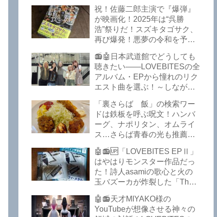
イークの極上グルメ情報が届
祝！佐藤二郎主演で『爆弾』
いた！激安の肉の刺し盛りが
が映画化！2025年は“呉勝
美味い！酒もぶっちぎりで安
浩”祭りだ！スズキタゴサク、
い！本格焼鳥 五反田「富士
再び爆発！悪夢の令和を予言
屋」がオープンから３カ月で
したような『法廷占拠 爆弾
ごった返しているぞ！【さら
📻🤖日本武道館でどうしても
２』が不気味な存在感で他を
ば青春の光 五反田 グルメ】
聴きたい――LOVEBITESの全
圧倒した！異形の家族小説
アルバム・EPから憧れのリク
『Q』も文句なしだぞ！～
エスト曲を選ぶ！～しながわ
2025年版「このミステリーが
ロックラジオ【LOVEBITES
すごい！」
「裏さらば 飯」の検索ワー
武道館】【ラブバイツ 武道
ドは鉄板を呼ぶ呪文！ハンバ
館】【LOVEBITES 武道館 セ
ーグ、ナポリタン、オムライ
トリ】【LOVEBITES リクエ
ス…さらば青春の光も推薦！
スト曲】【LOVEBITES
五反田の「雪月花」で５食限
Inspire】【LOVEBITES Under
🤖📻🆙「LOVEBITES EPⅡ」
定のお子様ランチを食ってき
The Red Sky】【LOVEBITES
はやはりモンスター作品だっ
たよ！【さらば青春の光 五反
Epilogue】【LOVEBITES
た！詩人asamiの歌心と火の
田 グルメ】
Today Is The Day】
玉バズーカが炸裂した「The
【LOVEBITES Dystopia
Bell In The Jail」は涙腺決壊も
Symphony】【LOVEBITES
🤖📻天才MIYAKO様の
のだぞ！～しながわロックラ
My Orion】【LOVEBITES
YouTubeが想像させる神々の
ジオ【追記あり】