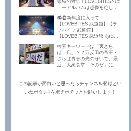
Lost In The Garden】
領域の対話！LOVEBITESのニ
【LOVEBITES The Bell In
ューアルバムは想像を絶して
The Jail】【LOVEBITES Out
凄くなる！！このほか、火の
📻🤖新年度に入って
Of Control】【LOVEBITES
玉てやんでい、D-A-Dの新
【LOVEBITES 武道館】【ラ
The Eve Of Change】
曲、ブルース・ディッキンソ
ブバイツ 武道館】
ン情報などです～しながわロ
【LOVEBITES 武道館 あゆ
ックラジオ【追記複数あり】
み】【LOVEBITES 2025 セト
検索キーワードは「裏さら
リ】【ラブバイツ ライブ
ば 店」？？五反田の帝王・
2025 セトリ】【LOVEBITES
さらば青春の光のせいで、最
海外の反応】あたりがトレン
近、大衆食堂「そのだ」に入
ドキーワードのようです。
れなくなっているので困った
ETERNAL PHENOMENON
よ…【さらば青春の光 五反田
TOURでは、海外のファンの
グルメ】
この記事が面白いと思ったらチャンネル登録とい
姿がたくさん見られました
よ！～しながわロックラジオ
いねボタン☟をポチポチッとお願いします！
【追記あり】