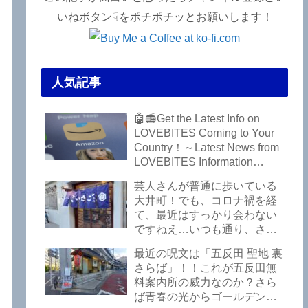
いねボタン☟をポチポチッとお願いします！
人気記事
🤖📻Get the Latest Info on
LOVEBITES Coming to Your
Country！～Latest News from
LOVEBITES Information
Bureau – Tokyo Branch
芸人さんが普通に歩いている
大井町！でも、コロナ禍を経
て、最近はすっかり会わない
ですねえ…いつも通り、さぼ
って激シブ「こいさご」で昼
最近の呪文は「五反田 聖地 裏
から飲んできました。私以外
さらば」！！これが五反田無
にもLOVEBITESファンが数名
料案内所の威力なのか？さら
いるようですよ笑
ば青春の光からゴールデンウ