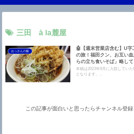
三田 à la麓屋
🤖【週末営業店含む】U字工
おっさんの飯
の旅！福田クン、お互い血
らの立ち食いそば」略して「
本稿は2023年9月に入院してい
となります。...
この記事が面白いと思ったらチャンネル登録