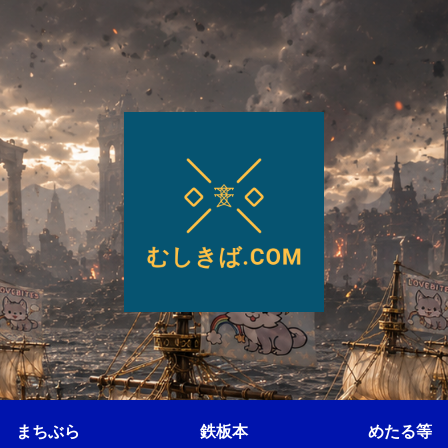
まちぶら
鉄板本
めたる等