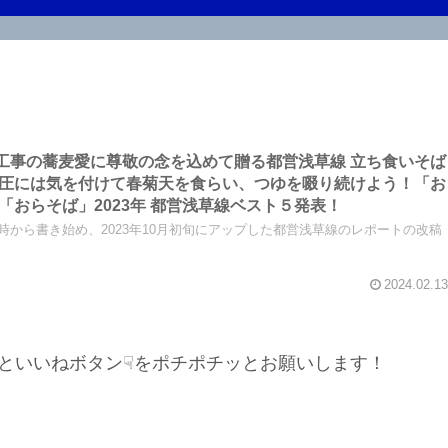
事の蕎麦愛に尊敬の念を込めて贈る都営浅草線 立ち食いそば
圧には気を付けて春菊天を食らい、つゆを啜り続けよう！「お
おらそば」2023年 都営浅草線ベスト５発表！
た時から書き始め、2023年10月初旬にアップした都営浅草線のレポートの改稿
2024.02.13
といいねボタン☟をポチポチッとお願いします！