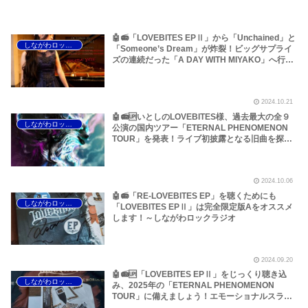
🤖📻「LOVEBITES EPⅡ」から「Unchained」と
しながわロックラジオ
「Someone’s Dream」が炸裂！ビッグサプライ
ズの連続だった「A DAY WITH MIYAKO」へ行っ
てきました！～しながわロックラジオ
2024.10.21
🤖📻🆙いとしのLOVEBITES様、過去最大の全９
しながわロックラジオ
公演の国内ツアー「ETERNAL PHENOMENON
TOUR」を発表！ライブ初披露となる旧曲を探っ
てみました！！～しながわロックラジオ【加筆・
間違い修正アリ】
2024.10.06
🤖📻「RE-LOVEBITES EP」を聴くためにも
しながわロックラジオ
「LOVEBITES EPⅡ」は完全限定版Aをオススメ
します！～しながわロックラジオ
2024.09.20
🤖📻🆙「LOVEBITES EPⅡ」をじっくり聴き込
しながわロックラジオ
み、2025年の「ETERNAL PHENOMENON
TOUR」に備えましょう！エモーショナルスラッ
シュ「Where’s Identity」の感想とこの大名曲が