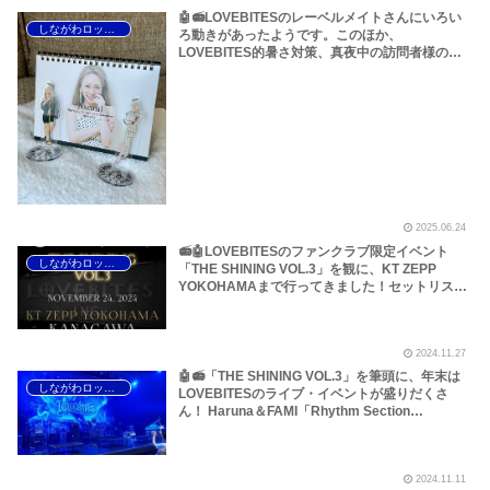
🤖📻LOVEBITESのレーベルメイトさんにいろい
しながわロックラジオ
ろ動きがあったようです。このほか、
LOVEBITES的暑さ対策、真夜中の訪問者様のお
話などです【LOVEBITES Lost In The Garden】
【LOVEBITES Liar】【LOVEBITES Today Is The
Day】【Angra 来日公演】【Helloween This Is
Tokyo】【Y＆T Midnight In Tokyo】【Last
Autumn’s Dream Again And Again】……etc～
しながわロックラジオ
2025.06.24
📻🤖LOVEBITESのファンクラブ限定イベント
しながわロックラジオ
「THE SHINING VOL.3」を観に、KT ZEPP
YOKOHAMAまで行ってきました！セットリスト
は骨太の男らしさ！うな重とステーキとかつ丼の
後、おかわりに特上寿司が出るような圧巻の内容
でした！～しながわロックラジオ
2024.11.27
🤖📻「THE SHINING VOL.3」を筆頭に、年末は
しながわロックラジオ
LOVEBITESのライブ・イベントが盛りだくさ
ん！ Haruna＆FAMI「Rhythm Section
Seminar」、Midori「KORG presents Midori
Kemper Special Clinic」、Asami「Asami
Christmas Live 2024」などについてです～しな
2024.11.11
がわLOVEBITES 年末イベントまとめ 2024｜THE