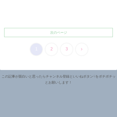
次のページ
次
1
2
3
へ
この記事が面白いと思ったらチャンネル登録といいねボタン☟をポチポチッ
とお願いします！