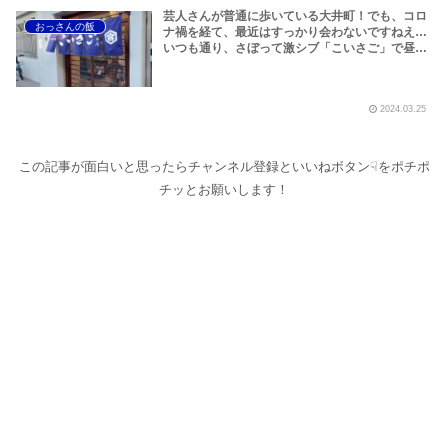
芸人さんが普通に歩いている大井町！でも、コロ
おっさんの飯
ナ禍を経て、最近はすっかり会わないですねえ…
いつも通り、さぼって激シブ「こいさご」で昼か
ら飲んできました。私以外にもLOVEBITESファ
ンが数名いるようですよ笑
2024.03.25
この記事が面白いと思ったらチャンネル登録といいねボタン☟をポチポ
チッとお願いします！