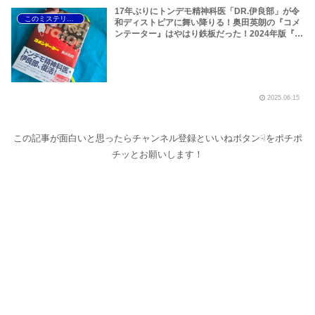
17年ぶりにトンデモ精神科医「DR.伊良部」が令
このミステリーがすごい！
和ディストピアに舞い降りる！奥田英朗の『コメ
ンテーター』はやはり鉄板だった！2024年版『こ
のミステリーがすごい！』は分裂の精神科医が暴
れ回る『エレファントヘッド』、米澤穂信、初の
警察短編ミステリー『可燃物』がぶっちぎりの面
白さだ！
2025.06.15
この記事が面白いと思ったらチャンネル登録といいねボタン☟をポチポ
チッとお願いします！