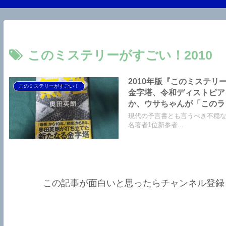
このミステリーがすごい！2010
2010年版『このミステ
このミステリーがすごい！
金字塔、令和ディストピア
か、ウサちゃんが「このラ
が躍る！
現代の予言書とも言うべき不穏な
名著者1位新参者...
この記事が面白いと思ったらチャンネル登録