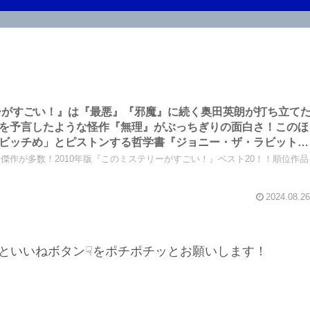
リーがすごい！』は『最悪』『邪魔』に続く奥田英朗が打ち立て
を予言したような怪作『無理』がぶっちぎりの面白さ！このほ
ビッチめ」とピストンする哲学書『ジョニー・ザ・ラビット』
傑作が多数！2010年版『このミステリーがすごい！』ベスト20！！順位作品
2024.08.26
といいねボタン☟をポチポチッとお願いします！