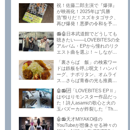
イークの極上グルメ情報が届
祝！佐藤二郎主演で『爆弾』
いた！激安の肉の刺し盛りが
が映画化！2025年は“呉勝
美味い！酒もぶっちぎりで安
浩”祭りだ！スズキタゴサク、
い！本格焼鳥 五反田「富士
再び爆発！悪夢の令和を予言
屋」がオープンから３カ月で
したような『法廷占拠 爆弾
ごった返しているぞ！【さら
📻🤖日本武道館でどうしても
２』が不気味な存在感で他を
ば青春の光 五反田 グルメ】
聴きたい――LOVEBITESの全
圧倒した！異形の家族小説
アルバム・EPから憧れのリク
『Q』も文句なしだぞ！～
エスト曲を選ぶ！～しながわ
2025年版「このミステリーが
ロックラジオ【LOVEBITES
すごい！」
「裏さらば 飯」の検索ワー
武道館】【ラブバイツ 武道
ドは鉄板を呼ぶ呪文！ハンバ
館】【LOVEBITES 武道館 セ
ーグ、ナポリタン、オムライ
トリ】【LOVEBITES リクエ
ス…さらば青春の光も推薦！
スト曲】【LOVEBITES
五反田の「雪月花」で５食限
Inspire】【LOVEBITES Under
🤖📻🆙「LOVEBITES EPⅡ」
定のお子様ランチを食ってき
The Red Sky】【LOVEBITES
はやはりモンスター作品だっ
たよ！【さらば青春の光 五反
Epilogue】【LOVEBITES
た！詩人asamiの歌心と火の
田 グルメ】
Today Is The Day】
玉バズーカが炸裂した「The
【LOVEBITES Dystopia
Bell In The Jail」は涙腺決壊も
Symphony】【LOVEBITES
🤖📻天才MIYAKO様の
のだぞ！～しながわロックラ
My Orion】【LOVEBITES
YouTubeが想像させる神々の
ジオ【追記あり】