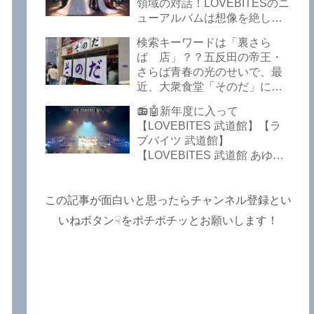
Lost In The Garden】
領域の対話！LOVEBITESのニ
【LOVEBITES The Bell In
ューアルバムは想像を絶して
The Jail】【LOVEBITES Out
凄くなる！！このほか、火の
検索キーワードは「裏さら
Of Control】【LOVEBITES
玉てやんでい、D-A-Dの新
ば 店」？？五反田の帝王・
The Eve Of Change】
曲、ブルース・ディッキンソ
さらば青春の光のせいで、最
ン情報などです～しながわロ
近、大衆食堂「そのだ」に入
ックラジオ【追記複数あり】
れなくなっているので困った
📻🤖新年度に入って
よ…【さらば青春の光 五反田
【LOVEBITES 武道館】【ラ
グルメ】
ブバイツ 武道館】
【LOVEBITES 武道館 あゆ
み】【LOVEBITES 2025 セト
リ】【ラブバイツ ライブ
2025 セトリ】【LOVEBITES
この記事が面白いと思ったらチャンネル登録とい
海外の反応】あたりがトレン
いねボタン☟をポチポチッとお願いします！
ドキーワードのようです。
ETERNAL PHENOMENON
TOURでは、海外のファンの
姿がたくさん見られました
よ！～しながわロックラジオ
【追記あり】