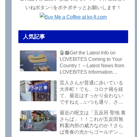
いねボタン☟をポチポチッとお願いします！
人気記事
🤖📻Get the Latest Info on
LOVEBITES Coming to Your
Country！～Latest News from
LOVEBITES Information
Bureau – Tokyo Branch
芸人さんが普通に歩いている
大井町！でも、コロナ禍を経
て、最近はすっかり会わない
ですねえ…いつも通り、さぼ
って激シブ「こいさご」で昼
最近の呪文は「五反田 聖地 裏
から飲んできました。私以外
さらば」！！これが五反田無
にもLOVEBITESファンが数名
料案内所の威力なのか？さら
いるようですよ笑
ば青春の光からゴールデンウ