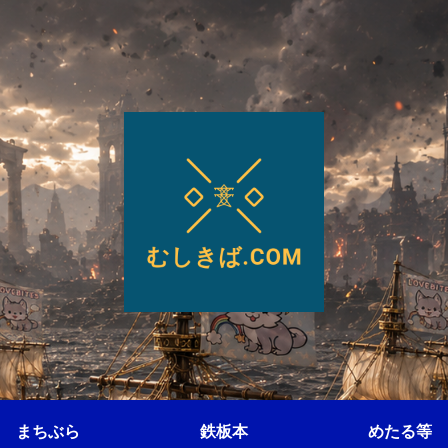
まちぶら
鉄板本
めたる等