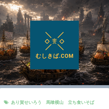
あり賀せいろう 馬喰横山 立ち食いそば