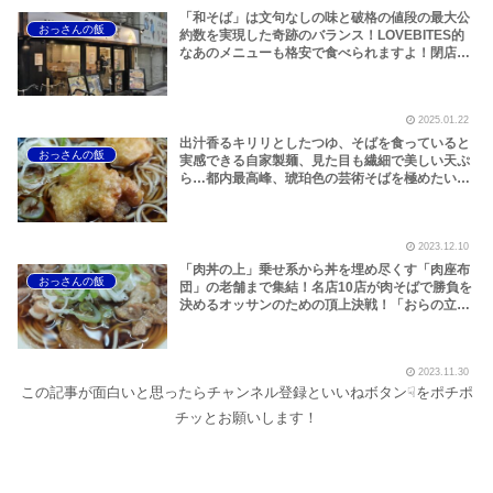
「和そば」は文句なしの味と破格の値段の最大公
おっさんの飯
約数を実現した奇跡のバランス！LOVEBITES的
なあのメニューも格安で食べられますよ！閉店ラ
ッシュの武蔵小山の救世主となり得るのか！？～
「おらの立ち食いそば」略して「おらそば」武蔵
小山編スタートです！【Togoshi Ginza / Musashi
2025.01.22
Koyama Gourmet】
出汁香るキリリとしたつゆ、そばを食っていると
おっさんの飯
実感できる自家製麺、見た目も繊細で美しい天ぷ
ら…都内最高峰、琥珀色の芸術そばを極めたい！
～「おらの立ち食いそば」、略して「おらそば」
東日本橋の「あり賀せいろう」編です！浅草や秋
葉原へもアクセス抜群の超人気宿泊エリアにある
2023.12.10
名店だぞ！
「肉丼の上」乗せ系から丼を埋め尽くす「肉座布
おっさんの飯
団」の老舗まで集結！名店10店が肉そばで勝負を
決めるオッサンのための頂上決戦！「おらの立ち
食いそば」、略して「おらそば」東京肉そば編 で
す！
2023.11.30
この記事が面白いと思ったらチャンネル登録といいねボタン☟をポチポ
チッとお願いします！